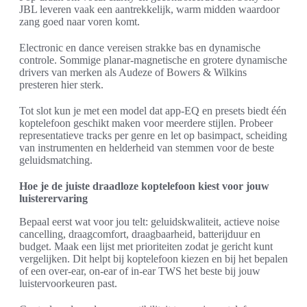
JBL leveren vaak een aantrekkelijk, warm midden waardoor
zang goed naar voren komt.
Electronic en dance vereisen strakke bas en dynamische
controle. Sommige planar-magnetische en grotere dynamische
drivers van merken als Audeze of Bowers & Wilkins
presteren hier sterk.
Tot slot kun je met een model dat app-EQ en presets biedt één
koptelefoon geschikt maken voor meerdere stijlen. Probeer
representatieve tracks per genre en let op basimpact, scheiding
van instrumenten en helderheid van stemmen voor de beste
geluidsmatching.
Hoe je de juiste draadloze koptelefoon kiest voor jouw
luisterervaring
Bepaal eerst wat voor jou telt: geluidskwaliteit, actieve noise
cancelling, draagcomfort, draagbaarheid, batterijduur en
budget. Maak een lijst met prioriteiten zodat je gericht kunt
vergelijken. Dit helpt bij koptelefoon kiezen en bij het bepalen
of een over-ear, on-ear of in-ear TWS het beste bij jouw
luistervoorkeuren past.