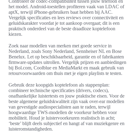
Controleer de codec-compatibiliteit tussen jouw telefoon en
het model. Android-toestellen profiteren vaak van LDAC of
aptX, terwijl iPhone-gebruikers baat hebben bij AAC.
Vergelijk specificaties en lees reviews over connectiviteit en
geluidskarakter voordat je tot aankoop overgaat; dit is een
praktisch onderdeel van de beste draadloze koptelefoon
kiezen.
Zoek naar modellen van merken met goede service in
Nederland, zoals Sony Nederland, Sennheiser NL en Bose
Benelux. Let op beschikbaarheid, garantie en of fabrikanten
firmware-updates uitrollen. Vergelijk prijzen en aanbiedingen
bij Bol.com, Coolblue en MediaMarkt en maak gebruik van
retourvoorwaarden om thuis met je eigen playlists te testen.
Gebruik deze koopgids koptelefoon als stappenplan:
combineer technische specificaties (drivers, codecs),
onafhankelijke luistertests en jouw praktische eisen. Voor de
beste algemene geluidskwaliteit zijn vaak over-ear modellen
van gevestigde audiospecialisten aan te raden, terwijl
hoogwaardige TWS-modellen de voorkeur hebben voor
mobiliteit. Houd je luistervoorkeuren realistisch in acht;
‘beste’ blijft deels subjectief en hangt af van muziekgenre en
luisteromstandigheden.