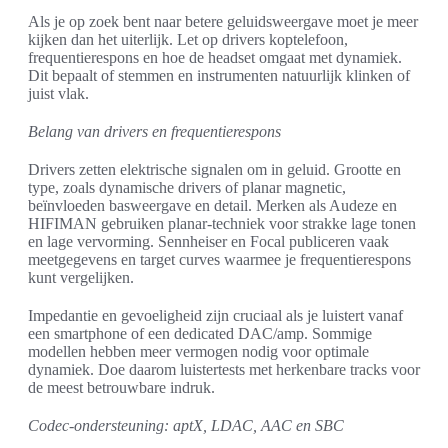
Als je op zoek bent naar betere geluidsweergave moet je meer
kijken dan het uiterlijk. Let op drivers koptelefoon,
frequentierespons en hoe de headset omgaat met dynamiek.
Dit bepaalt of stemmen en instrumenten natuurlijk klinken of
juist vlak.
Belang van drivers en frequentierespons
Drivers zetten elektrische signalen om in geluid. Grootte en
type, zoals dynamische drivers of planar magnetic,
beïnvloeden basweergave en detail. Merken als Audeze en
HIFIMAN gebruiken planar-techniek voor strakke lage tonen
en lage vervorming. Sennheiser en Focal publiceren vaak
meetgegevens en target curves waarmee je frequentierespons
kunt vergelijken.
Impedantie en gevoeligheid zijn cruciaal als je luistert vanaf
een smartphone of een dedicated DAC/amp. Sommige
modellen hebben meer vermogen nodig voor optimale
dynamiek. Doe daarom luistertests met herkenbare tracks voor
de meest betrouwbare indruk.
Codec-ondersteuning: aptX, LDAC, AAC en SBC