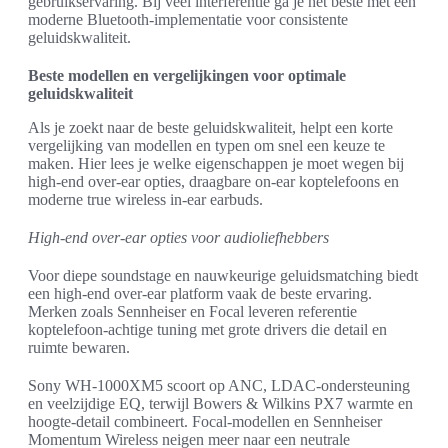
gebruikservaring. Bij veel interferentie ga je het beste met een
moderne Bluetooth-implementatie voor consistente
geluidskwaliteit.
Beste modellen en vergelijkingen voor optimale
geluidskwaliteit
Als je zoekt naar de beste geluidskwaliteit, helpt een korte
vergelijking van modellen en typen om snel een keuze te
maken. Hier lees je welke eigenschappen je moet wegen bij
high-end over-ear opties, draagbare on-ear koptelefoons en
moderne true wireless in-ear earbuds.
High-end over-ear opties voor audioliefhebbers
Voor diepe soundstage en nauwkeurige geluidsmatching biedt
een high-end over-ear platform vaak de beste ervaring.
Merken zoals Sennheiser en Focal leveren referentie
koptelefoon-achtige tuning met grote drivers die detail en
ruimte bewaren.
Sony WH-1000XM5 scoort op ANC, LDAC-ondersteuning
en veelzijdige EQ, terwijl Bowers & Wilkins PX7 warmte en
hoogte-detail combineert. Focal-modellen en Sennheiser
Momentum Wireless neigen meer naar een neutrale