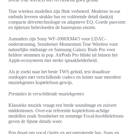
True wireless modellen zijn flink verbeterd. Moderne in-ear
earbuds leveren strakke bas en voldoende detail dankzij
compacte drivertechnologie en adaptieve EQ. Goede pasvorm
en tipkeuze beïnvloeden de basrespons enorm.
Aanraders zijn Sony WF-1000XM4/5 voor LDAC-
ondersteuning, Sennheiser Momentum True Wireless voor
natuurlijke midrange en Samsung Galaxy Buds Pro voor
heldere stemmen in pop. AirPods Pro blinkt uit binnen het
Apple-ecosysteem met sterke spraakhelderheid.
Als je zoekt naar het beste TWS geluid, test draadloze
oordopjes met verschillende codecs en luister naar meerdere
muziekgenres koptelefoon-gewijs.
Prestaties in verschillende muziekgenres
Klassieke muziek vraagt een brede soundstage en zuivere
middentonen. Over-ear referentie koptelefoon-achtige
modellen zoals Sennheiser en sommige Focal-hoofdtelefoons
geven de fijnste details weer.
Pop draait om vocal clarity en gecontroleerde bas. Sony en