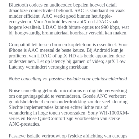
Bluetooth codecs en audiocodec bepalen hoeveel detail
draadloze connectiviteit behoudt. SBC is standaard en vaak
minder efficiënt. AAC werkt goed binnen het Apple-
ecosysteem. Voor Android leveren aptX en LDAC vaak
hogere kwaliteit. LDAC biedt bitrate-opties tot 990 kbps, wat
bij hoogwaardig bronmateriaal hoorbaar verschil kan maken.
Compatibiliteit tussen bron en koptelefoon is essentieel. Voor
iPhone is AAC meestal de beste keuze. Bij Android kun je
profiteren van LDAC of aptX HD als beide apparaten deze
ondersteunen. Let op latency bij gamen of video; aptX Low
Latency vermindert vertraging merkbaar.
Noise cancelling vs. passieve isolatie voor geluidshelderheid
Noise cancelling gebruikt microfoons en digitale verwerking
om omgevingsgeluid te verminderen. Goede ANC verbetert
geluidshelderheid en ruisonderdrukking zonder veel kleuring.
Slechte implementaties kunnen echter lichte ruis of
verandering in hoge tonen veroorzaken. Sony WH-1000XM-
series en Bose QuietComfort zijn voorbeelden van sterke
ANC-prestaties.
Passieve isolatie vertrouwt op fysieke afdichting van earcups