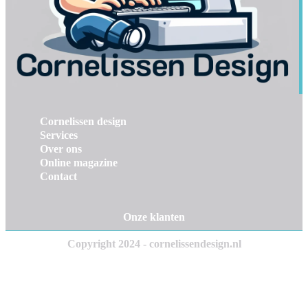
Cornelissen design
Services
Over ons
Online magazine
Contact
Onze klanten
Copyright 2024 - cornelissendesign.nl