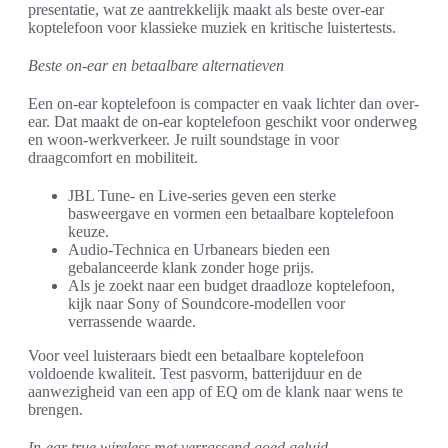
presentatie, wat ze aantrekkelijk maakt als beste over-ear
koptelefoon voor klassieke muziek en kritische luistertests.
Beste on-ear en betaalbare alternatieven
Een on-ear koptelefoon is compacter en vaak lichter dan over-
ear. Dat maakt de on-ear koptelefoon geschikt voor onderweg
en woon-werkverkeer. Je ruilt soundstage in voor
draagcomfort en mobiliteit.
JBL Tune- en Live-series geven een sterke
basweergave en vormen een betaalbare koptelefoon
keuze.
Audio-Technica en Urbanears bieden een
gebalanceerde klank zonder hoge prijs.
Als je zoekt naar een budget draadloze koptelefoon,
kijk naar Sony of Soundcore-modellen voor
verrassende waarde.
Voor veel luisteraars biedt een betaalbare koptelefoon
voldoende kwaliteit. Test pasvorm, batterijduur en de
aanwezigheid van een app of EQ om de klank naar wens te
brengen.
In-ear true wireless met verrassend goed geluid