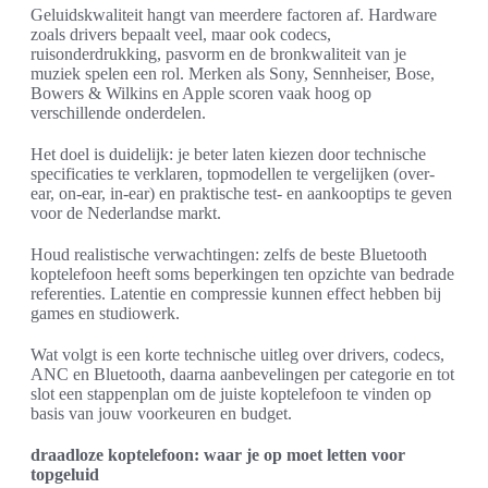
Geluidskwaliteit hangt van meerdere factoren af. Hardware
zoals drivers bepaalt veel, maar ook codecs,
ruisonderdrukking, pasvorm en de bronkwaliteit van je
muziek spelen een rol. Merken als Sony, Sennheiser, Bose,
Bowers & Wilkins en Apple scoren vaak hoog op
verschillende onderdelen.
Het doel is duidelijk: je beter laten kiezen door technische
specificaties te verklaren, topmodellen te vergelijken (over-
ear, on-ear, in-ear) en praktische test- en aankooptips te geven
voor de Nederlandse markt.
Houd realistische verwachtingen: zelfs de beste Bluetooth
koptelefoon heeft soms beperkingen ten opzichte van bedrade
referenties. Latentie en compressie kunnen effect hebben bij
games en studiowerk.
Wat volgt is een korte technische uitleg over drivers, codecs,
ANC en Bluetooth, daarna aanbevelingen per categorie en tot
slot een stappenplan om de juiste koptelefoon te vinden op
basis van jouw voorkeuren en budget.
draadloze koptelefoon: waar je op moet letten voor
topgeluid