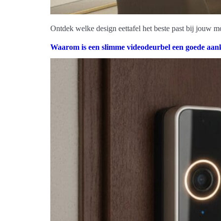
Ontdek welke design eettafel het beste past bij jouw mo
Waarom is een slimme videodeurbel een goede aa