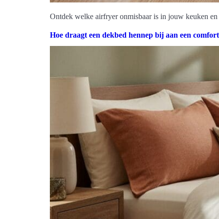
Ontdek welke airfryer onmisbaar is in jouw keuken en
Hoe draagt een dekbed hennep bij aan een comfort