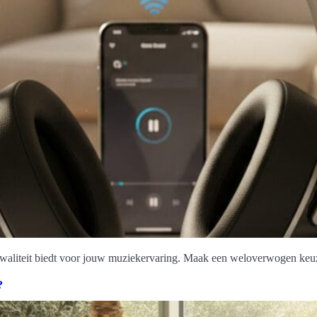
waliteit biedt voor jouw muziekervaring. Maak een weloverwogen keuz
?