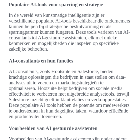
Populaire AI-tools voor sparring en strategie
In de wereld van kunstmatige intelligentie zijn er
verschillende populaire AI-tools beschikbaar die ondernemers
kunnen helpen bij strategische besluitvorming en als
sparringpartner kunnen fungeren. Deze tools variëren van AI-
consultants tot AI-gestuurde assistenten, elk met unieke
kenmerken en mogelijkheden die inspelen op specifieke
zakelijke behoeften.
AI-consultants en hun functies
AI-consultants, zoals Hootsuite en Salesforce, bieden
krachtige oplossingen die bedrijven in staat stellen om data-
analyses uit te voeren en marketingstrategieën te
optimaliseren. Hootsuite helpt bedrijven om sociale media-
effectiviteit te verbeteren met uitgebreide analysetools, terwijl
Salesforce inzicht geeft in klantrelaties en verkoopprestaties.
Deze populaire AI-tools hebben de potentie om medewerkers
te ondersteunen in hun dagelijkse taken, waardoor efficiëntie
en productiviteit toenemen.
Voorbeelden van AI-gestuurde assistenten
Voorbeelden van AI-gestuurde assistenten zijn onder andere