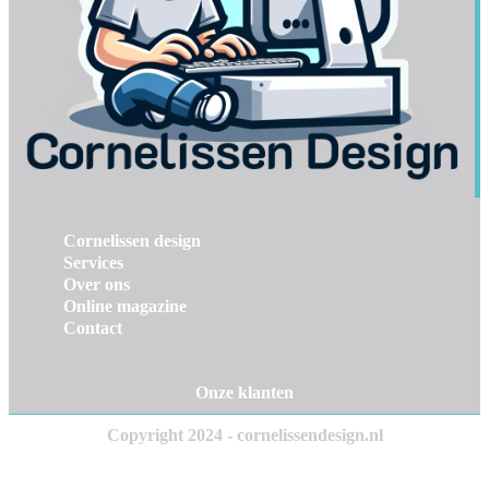
Cornelissen design
Services
Over ons
Online magazine
Contact
Onze klanten
Copyright 2024 - cornelissendesign.nl