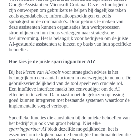
Google Assistant en Microsoft Cortana. Deze technologieën
zijn ontworpen om gebruikers te helpen bij dagelijkse taken
zoals agendabeheer, informatieopzoekingen en zelfs
spraakgestuurde commando’s. Door gebruik te maken van
deze assistenten kunnen organisaties hun werkprocessen
stroomlijnen en hun focus verleggen naar strategische
besluitvorming. Het is belangrijk voor bedrijven om de juiste
AI-gestuurde assistenten te kiezen op basis van hun specifieke
behoeftes.
Hoe kies je de juiste sparringpartner AI?
Bij het
kiezen van AI-tools
voor strategisch advies is het
belangrijk om een aantal factoren in overweging te nemen. De
gebruiksvriendelijkheid van de tool speelt een cruciale rol.
Een intuïtieve interface maakt het eenvoudiger om de AI
effectief in te zetten. Daarnaast moet de gekozen oplossing
goed kunnen integreren met bestaande systemen waardoor de
implementatie soepel verloopt.
Specifieke functies die aansluiten bij de unieke behoeften van
het bedrijf zijn ook van groot belang. Niet elke
sparringpartner AI
biedt dezelfde mogelijkheden; het is
essentieel om te kijken naar de benodigde functionaliteiten die