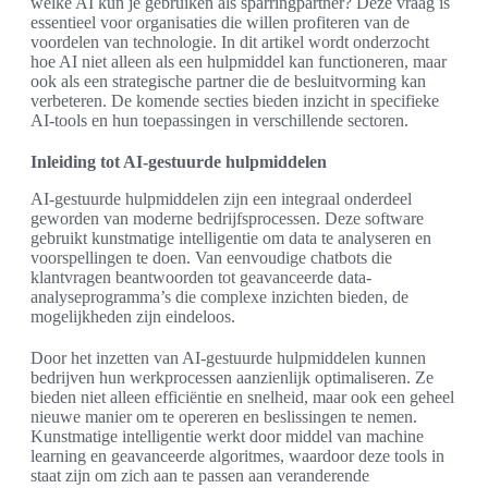
welke AI kun je gebruiken als sparringpartner? Deze vraag is
essentieel voor organisaties die willen profiteren van de
voordelen van technologie. In dit artikel wordt onderzocht
hoe AI niet alleen als een hulpmiddel kan functioneren, maar
ook als een strategische partner die de besluitvorming kan
verbeteren. De komende secties bieden inzicht in specifieke
AI-tools en hun toepassingen in verschillende sectoren.
Inleiding tot AI-gestuurde hulpmiddelen
AI-gestuurde hulpmiddelen zijn een integraal onderdeel
geworden van moderne bedrijfsprocessen. Deze software
gebruikt kunstmatige intelligentie om data te analyseren en
voorspellingen te doen. Van eenvoudige chatbots die
klantvragen beantwoorden tot geavanceerde data-
analyseprogramma’s die complexe inzichten bieden, de
mogelijkheden zijn eindeloos.
Door het inzetten van AI-gestuurde hulpmiddelen kunnen
bedrijven hun werkprocessen aanzienlijk optimaliseren. Ze
bieden niet alleen efficiëntie en snelheid, maar ook een geheel
nieuwe manier om te opereren en beslissingen te nemen.
Kunstmatige intelligentie werkt door middel van machine
learning en geavanceerde algoritmes, waardoor deze tools in
staat zijn om zich aan te passen aan veranderende