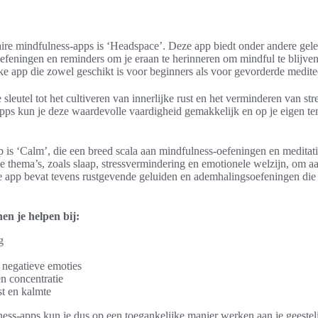
re mindfulness-apps is ‘Headspace’. Deze app biedt onder andere gelei
efeningen en reminders om je eraan te herinneren om mindful te blijve
jke app die zowel geschikt is voor beginners als voor gevorderde medite
 sleutel tot het cultiveren van innerlijke rust en het verminderen van st
pps kun je deze waardevolle vaardigheid gemakkelijk en op je eigen t
 is ‘Calm’, die een breed scala aan mindfulness-oefeningen en meditat
de thema’s, zoals slaap, stressvermindering en emotionele welzijn, om aa
e app bevat tevens rustgevende geluiden en ademhalingsoefeningen die
n je helpen bij:
g
negatieve emoties
n concentratie
st en kalmte
ss-apps kun je dus op een toegankelijke manier werken aan je geesteli