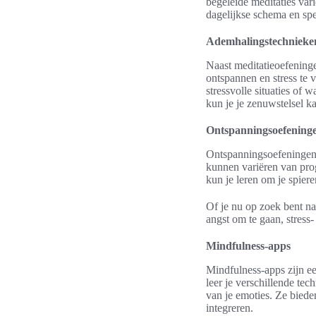
begeleide meditaties vari
dagelijkse schema en spe
Ademhalingstechnieke
Naast meditatieoefening
ontspannen en stress te 
stressvolle situaties of
kun je je zenuwstelsel k
Ontspanningsoefening
Ontspanningsoefeningen 
kunnen variëren van prog
kun je leren om je spiere
Of je nu op zoek bent n
angst om te gaan, stress
Mindfulness-apps
Mindfulness-apps zijn ee
leer je verschillende te
van je emoties. Ze biede
integreren.