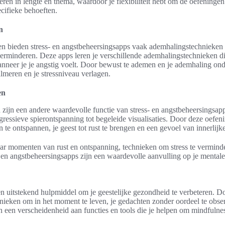
ëren in lengte en thema, waardoor je flexibiliteit hebt om de oefeningen
cifieke behoeften.
n
en bieden stress- en angstbeheersingsapps vaak ademhalingstechnieken 
verminderen. Deze apps leren je verschillende ademhalingstechnieken di
 wanneer je je angstig voelt. Door bewust te ademen en je ademhaling ond
almeren en je stressniveau verlagen.
en
zijn een andere waardevolle functie van stress- en angstbeheersingsap
ressieve spierontspanning tot begeleide visualisaties. Door deze oefen
n te ontspannen, je geest tot rust te brengen en een gevoel van innerlijk
aar momenten van rust en ontspanning, technieken om stress te vermind
- en angstbeheersingsapps zijn een waardevolle aanvulling op je mental
n uitstekend hulpmiddel om je geestelijke gezondheid te verbeteren. 
chnieken om in het moment te leven, je gedachten zonder oordeel te obse
n een verscheidenheid aan functies en tools die je helpen om mindfulness