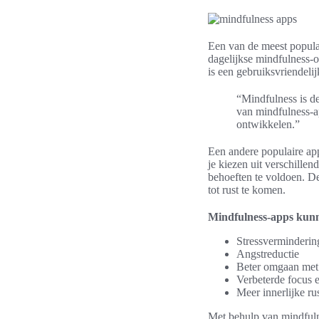
Een van de meest populai
dagelijkse mindfulness-o
is een gebruiksvriendeli
“Mindfulness is de
van mindfulness-a
ontwikkelen.”
Een andere populaire app
je kiezen uit verschillen
behoeften te voldoen. D
tot rust te komen.
Mindfulness-apps kunne
Stressverminderin
Angstreductie
Beter omgaan met 
Verbeterde focus e
Meer innerlijke ru
Met behulp van mindfulne