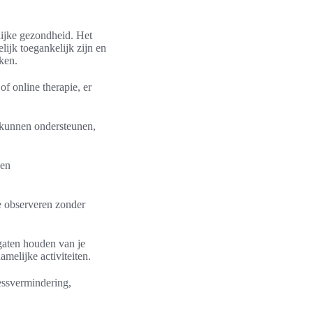
elijke gezondheid. Het
ijk toegankelijk zijn en
ken.
of online therapie, er
d kunnen ondersteunen,
 en
e observeren zonder
gaten houden van je
melijke activiteiten.
essvermindering,