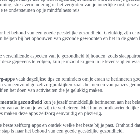
nning, stressvermindering of het vergroten van je innerlijke rust, deze 
je te ondersteunen op je mindfulness-reis.
oor het behoud van een goede geestelijke gezondheid. Gelukkig zijn er
z
en helpen bij het opbouwen van gezonde gewoonten en het in de gaten 
e verschillende aspecten van je gezondheid bijhouden, zoals slaappatr
r deze gegevens te volgen, kun je inzicht krijgen in je levensstijl en w
rg-apps
vaak dagelijkse tips en reminders om je eraan te herinneren goe
en van eenvoudige zelfzorgpraktijken zoals het nemen van pauzes gedur
lf en het doen van activiteiten die je gelukkig maken.
 mentale gezondheid
kun je jezelf onmiddellijk herinneren aan het bel
en van actie om je welzijn te verbeteren. Met hun gebruiksvriendelijke 
es maken deze apps zelfzorg eenvoudig en plezierig.
e beste zelfzorg-apps en ontdek welke het beste bij je past. Onthoud dat
 stap is naar het behoud van een goede geestelijke gezondheid.