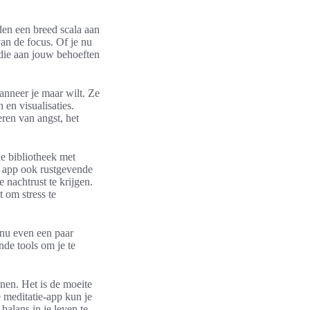
den een breed scala aan
an de focus. Of je nu
 die aan jouw behoeften
anneer je maar wilt. Ze
en visualisaties.
ren van angst, het
e bibliotheek met
e app ook rustgevende
nachtrust te krijgen.
 om stress te
 nu even een paar
nde tools om je te
nen. Het is de moeite
e meditatie-app kun je
balans in je leven te