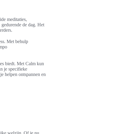
de meditaties,
n gedurende de dag. Het
erders.
ress. Met behulp
empo
ies biedt. Met Calm kun
n je specifieke
 je helpen ontspannen en
jke welzijn. Of je nu