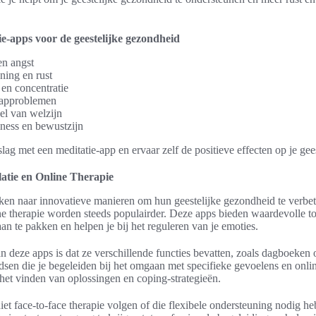
e-apps voor de geestelijke gezondheid
en angst
ning en rust
 en concentratie
aapproblemen
el van welzijn
ness en bewustzijn
ag met een meditatie-app en ervaar zelf de positieve effecten op je gee
atie en Online Therapie
en naar innovatieve manieren om hun geestelijke gezondheid te verbe
e therapie worden steeds populairder. Deze apps bieden waardevolle t
an te pakken en helpen je bij het reguleren van je emoties.
 deze apps is dat ze verschillende functies bevatten, zoals dagboeken
idsen die je begeleiden bij het omgaan met specifieke gevoelens en onlin
 het vinden van oplossingen en coping-strategieën.
iet face-to-face therapie volgen of die flexibele ondersteuning nodig h