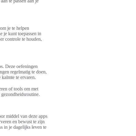
 aan te passen aan je
om je te helpen
e je kunt toepassen in
er controle te houden,
ps. Deze oefeningen
ingen regelmatig te doen,
e kalmte te ervaren.
eren of tools om met
e gezondheidsroutine.
Door middel van deze apps
rveren en bewust te zijn
 in je dagelijks leven te