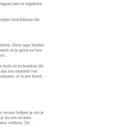
omgaan met en reguleren
 opties beschikbaar die
inderen. Deze apps bieden
en en je geest tot rust
ers.
e tools en technieken die
bt aan een moment van
tlasten, er is een breed
e sessies helpen je om je
 je nu een ervaren
unnen voldoen. De