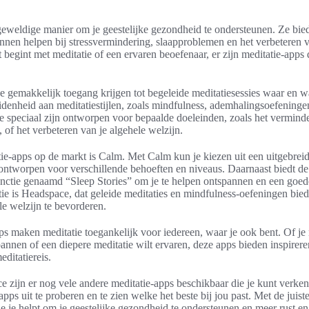
geweldige manier om je geestelijke gezondheid te ondersteunen. Ze bie
unnen helpen bij stressvermindering, slaapproblemen en het verbeteren v
t begint met meditatie of een ervaren beoefenaar, er zijn meditatie-apps
e gemakkelijk toegang krijgen tot begeleide meditatiesessies waar en w
denheid aan meditatiestijlen, zoals mindfulness, ademhalingsoefeningen 
ie speciaal zijn ontworpen voor bepaalde doeleinden, zoals het verminde
 of het verbeteren van je algehele welzijn.
ie-apps op de markt is Calm. Met Calm kun je kiezen uit een uitgebreid
n ontworpen voor verschillende behoeften en niveaus. Daarnaast biedt d
nctie genaamd “Sleep Stories” om je te helpen ontspannen en een goede 
ie is Headspace, dat geleide meditaties en mindfulness-oefeningen biedt
e welzijn te bevorderen.
s maken meditatie toegankelijk voor iedereen, waar je ook bent. Of je
annen of een diepere meditatie wilt ervaren, deze apps bieden inspirere
editatiereis.
zijn er nog vele andere meditatie-apps beschikbaar die je kunt verken
ps uit te proberen en te zien welke het beste bij jou past. Met de juist
 je helpt om je geestelijke gezondheid te ondersteunen en meer rust en 