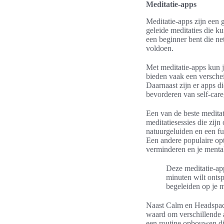
Meditatie-apps
Meditatie-apps zijn een 
geleide meditaties die k
een beginner bent die ne
voldoen.
Met meditatie-apps kun j
bieden vaak een verschei
Daarnaast zijn er apps d
bevorderen van self-care,
Een van de beste meditat
meditatiesessies die zij
natuurgeluiden en een fu
Een andere populaire opt
verminderen en je mental
Deze meditatie-app
minuten wilt ontsp
begeleiden op je m
Naast Calm en Headspace 
waard om verschillende ap
een routine opbouwen die