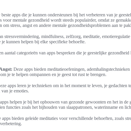
de beste apps die je kunnen ondersteunen bij het verbeteren van je geest
s voor mentale gezondheid wordt steeds populairder, omdat ze gemakkel
en om stress, angst en andere mentale gezondheidsproblemen aan te pak
n stressvermindering, mindfulness, zelfzorg, meditatie, emotieregulatie 
 je kunnen helpen bij elke specifieke behoefte.
 een aantal categorieën van apps bespreken die je geestelijke gezondhei
 Angst:
Deze apps bieden meditatieoefeningen, ademhalingstechnieken
m je te helpen ontspannen en je geest tot rust te brengen.
ze apps leren je technieken om in het moment te leven, je gedachten t
 van je emoties.
pps helpen je bij het opbouwen van gezonde gewoonten en het in de 
den functies zoals het bijhouden van slaappatronen, waterinname en licha
apps bieden geleide meditaties voor verschillende behoeften, zoals str
verbetering.