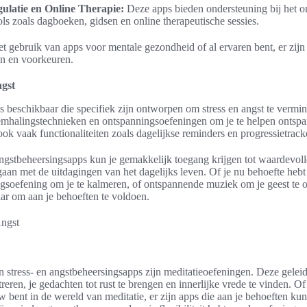
ulatie en Online Therapie:
Deze apps bieden ondersteuning bij het 
ols zoals dagboeken, gidsen en online therapeutische sessies.
et gebruik van apps voor mentale gezondheid of al ervaren bent, er zijn
en en voorkeuren.
ngst
ps beschikbaar die specifiek zijn ontworpen om stress en angst te verm
mhalingstechnieken en ontspanningsoefeningen om je te helpen ontspann
ok vaak functionaliteiten zoals dagelijkse reminders en progressietrack
 angstbeheersingsapps kun je gemakkelijk toegang krijgen tot waardevoll
gaan met de uitdagingen van het dagelijks leven. Of je nu behoefte he
gsoefening om je te kalmeren, of ontspannende muziek om je geest te on
ar om aan je behoeften te voldoen.
n stress- en angstbeheersingsapps zijn meditatieoefeningen. Deze geleid
eren, je gedachten tot rust te brengen en innerlijke vrede te vinden. Of
w bent in de wereld van meditatie, er zijn apps die aan je behoeften k