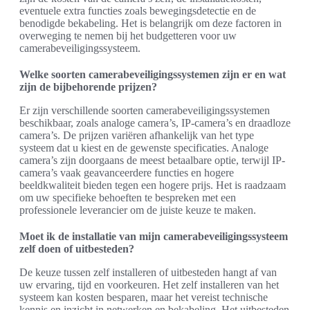
eventuele extra functies zoals bewegingsdetectie en de
benodigde bekabeling. Het is belangrijk om deze factoren in
overweging te nemen bij het budgetteren voor uw
camerabeveiligingssysteem.
Welke soorten camerabeveiligingssystemen zijn er en wat
zijn de bijbehorende prijzen?
Er zijn verschillende soorten camerabeveiligingssystemen
beschikbaar, zoals analoge camera’s, IP-camera’s en draadloze
camera’s. De prijzen variëren afhankelijk van het type
systeem dat u kiest en de gewenste specificaties. Analoge
camera’s zijn doorgaans de meest betaalbare optie, terwijl IP-
camera’s vaak geavanceerdere functies en hogere
beeldkwaliteit bieden tegen een hogere prijs. Het is raadzaam
om uw specifieke behoeften te bespreken met een
professionele leverancier om de juiste keuze te maken.
Moet ik de installatie van mijn camerabeveiligingssysteem
zelf doen of uitbesteden?
De keuze tussen zelf installeren of uitbesteden hangt af van
uw ervaring, tijd en voorkeuren. Het zelf installeren van het
systeem kan kosten besparen, maar het vereist technische
kennis en inzicht in netwerken en bekabeling. Het uitbesteden