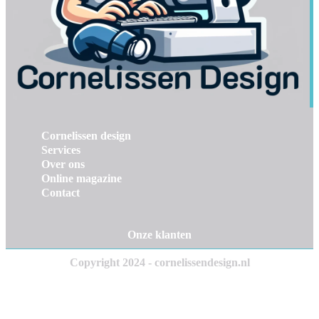
Cornelissen design
Services
Over ons
Online magazine
Contact
Onze klanten
Copyright 2024 - cornelissendesign.nl