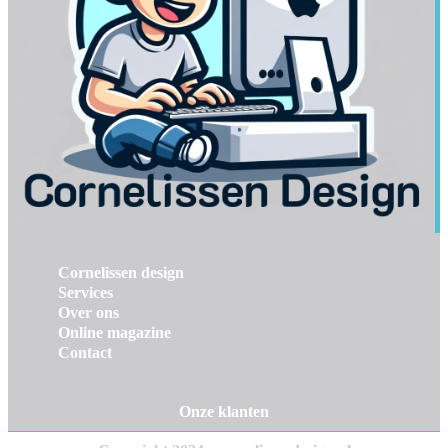
Cornelissen design
Services
Over ons
Online magazine
Contact
Onze klanten