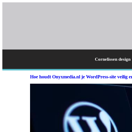
Cornelissen design
Hoe houdt Onyxmedia.nl je WordPress-site veilig e