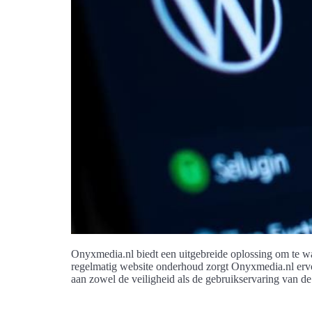
Onyxmedia.nl biedt een uitgebreide oplossing om te w
regelmatig website onderhoud zorgt Onyxmedia.nl ervoo
aan zowel de veiligheid als de gebruikservaring van d