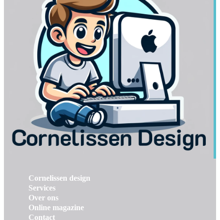
Cornelissen design
Services
Over ons
Online magazine
Contact