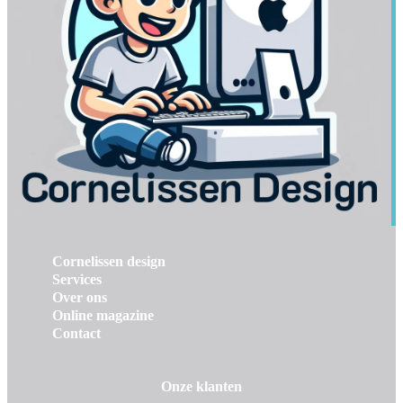
Cornelissen design
Services
Over ons
Online magazine
Contact
Onze klanten