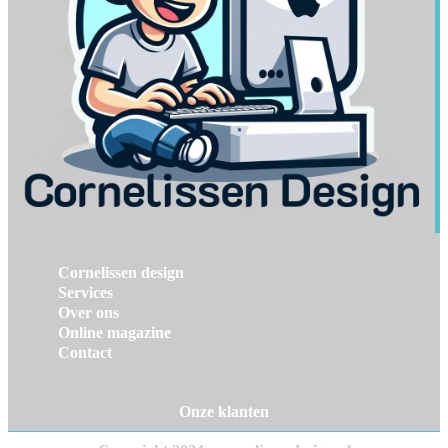
Cornelissen design
Services
Over ons
Online magazine
Contact
Onze klanten