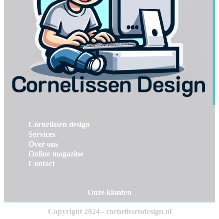
Cornelissen design
Services
Over ons
Online magazine
Contact
Onze klanten
Copyright 2024 - cornelissendesign.nl