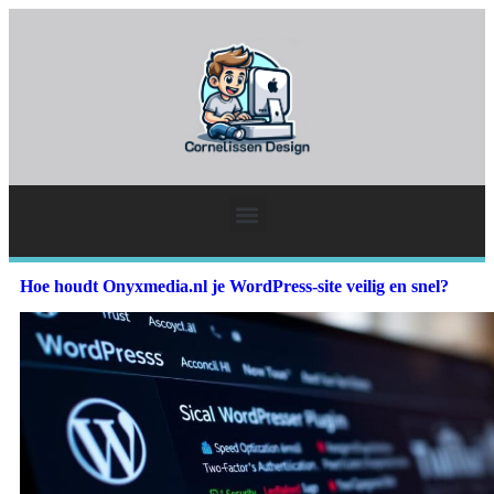
Hoe houdt Onyxmedia.nl je WordPress-site veilig en snel?