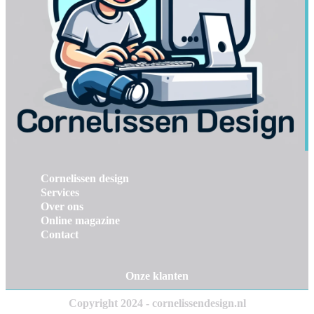
Cornelissen design
Services
Over ons
Online magazine
Contact
Onze klanten
Copyright 2024 - cornelissendesign.nl