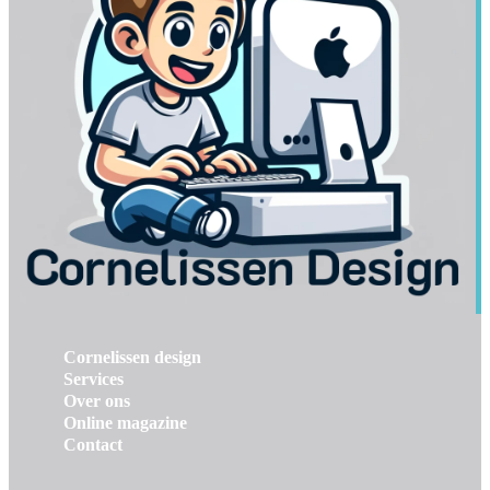
Cornelissen design
Services
Over ons
Online magazine
Contact