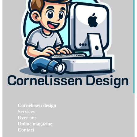
Cornelissen design
Services
Over ons
Online magazine
Contact