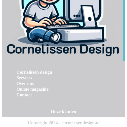
Cornelissen design
Services
Over ons
Online magazine
Contact
Onze klanten
Copyright 2024 - cornelissendesign.nl