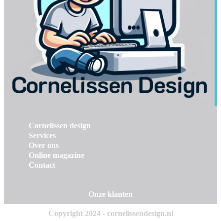
Cornelissen design
Services
Over ons
Online magazine
Contact
Onze klanten
Copyright 2024 - cornelissendesign.nl