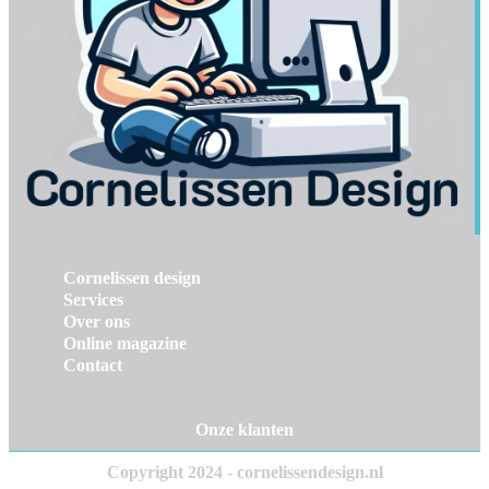
Cornelissen design
Services
Over ons
Online magazine
Contact
Onze klanten
Copyright 2024 - cornelissendesign.nl