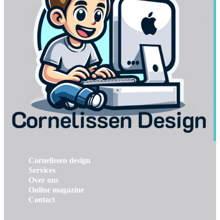
Cornelissen design
Services
Over ons
Online magazine
Contact