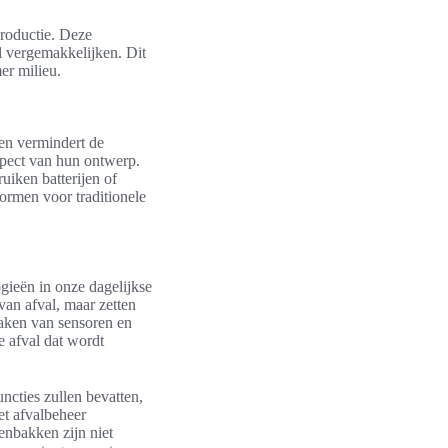
roductie. Deze
al vergemakkelijken. Dit
er milieu.
leen vermindert de
spect van hun ontwerp.
uiken batterijen of
vormen voor traditionele
ogieën in onze dagelijkse
van afval, maar zetten
maken van sensoren en
 afval dat wordt
cties zullen bevatten,
et afvalbeheer
enbakken zijn niet