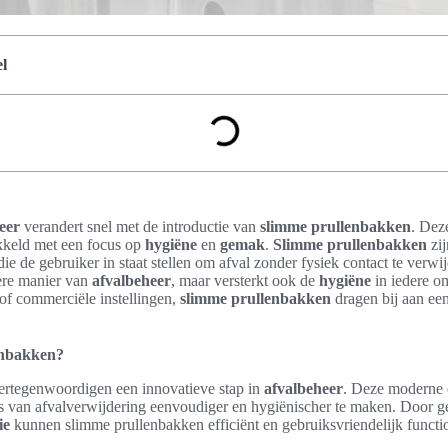
l
eer
verandert snel met de introductie van
slimme prullenbakken
. Dez
kkeld met een focus op
hygiëne
en
gemak
.
Slimme prullenbakken
zij
ie de gebruiker in staat stellen om afval zonder fysiek contact te verwij
tere manier van
afvalbeheer
, maar versterkt ook de
hygiëne
in iedere o
f commerciële instellingen,
slimme prullenbakken
dragen bij aan ee
enbakken?
rtegenwoordigen een innovatieve stap in
afvalbeheer
. Deze moderne 
 van afvalverwijdering eenvoudiger en hygiënischer te maken. Door g
ie
kunnen slimme prullenbakken efficiënt en gebruiksvriendelijk functi