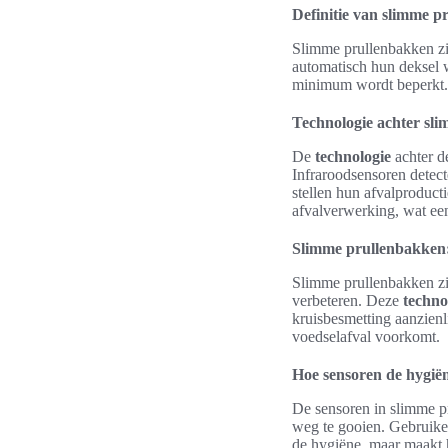
Definitie van slimme p
Slimme prullenbakken z
automatisch hun deksel w
minimum wordt beperkt. 
Technologie achter sl
De
technologie
achter 
Infraroodsensoren detec
stellen hun afvalproduc
afvalverwerking, wat een
Slimme prullenbakken:
Slimme prullenbakken z
verbeteren. Deze
techno
kruisbesmetting aanzienl
voedselafval voorkomt.
Hoe sensoren de hygië
De sensoren in slimme p
weg te gooien. Gebruiker
de hygiëne, maar maakt 