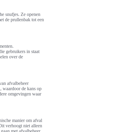
he snufjes. Ze openen
et de prullenbak tot een
menten.
e gebruikers in staat
elen over de
an afvalbeheer
, waardoor de kans op
andere omgevingen waar
nische manier om afval
it verhoogt niet alleen
 gaan met afvalbeheer.