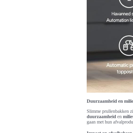
Duurzaamheid en milie
Slimme prullenbakken zij
duurzaamheid
en
mili
gaan met hun afvalproduc