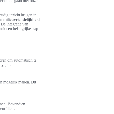
ter om te gaan met onze
udig inzicht krijgen in
van
milieuvriendelijkheid
 De integratie van
ook een belangrijke stap
oren om automatisch te
 hygiëne.
en mogelijk maken. Dit
enen. Bovendien
urfilters.