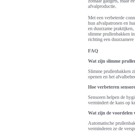
zomaar gadgets, maar ee
afvalproductie.
Met een verbeterde conne
hun afvalpatronen en hun
en duurzame praktijken, 
slimme prullenbakken in 
richting een duurzamere l
FAQ
Wat zijn slimme prull
Slimme prullenbakken zi
openen en het afvalbehee
Hoe verbeteren sensor
Sensoren helpen de hygi
vermindert de kans op k
Wat zijn de voordelen
Automatische prullenba
verminderen ze de verspre