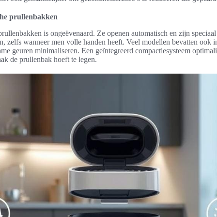
he prullenbakken
rullenbakken is ongeëvenaard. Ze openen automatisch en zijn speciaa
ijn, zelfs wanneer men volle handen heeft. Veel modellen bevatten ook i
ame geuren minimaliseren. Een geïntegreerd compactiesysteem optimalis
k de prullenbak hoeft te legen.