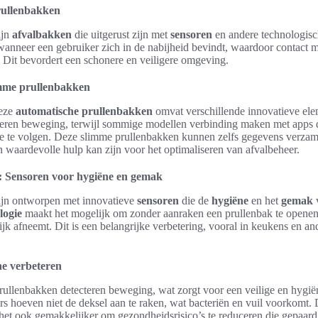
rullenbakken
ijn
afvalbakken
die uitgerust zijn met
sensoren
en andere technologisc
anneer een gebruiker zich in de nabijheid bevindt, waardoor contact m
Dit bevordert een schonere en veiligere omgeving.
imme prullenbakken
deze
automatische prullenbakken
omvat verschillende innovatieve ele
teren beweging, terwijl sommige modellen verbinding maken met apps di
tie te volgen. Deze slimme prullenbakken kunnen zelfs gegevens verzam
 waardevolle hulp kan zijn voor het optimaliseren van afvalbeheer.
 Sensoren voor hygiëne en gemak
ijn ontworpen met innovatieve
sensoren
die de
hygiëne
en het
gemak
v
logie
maakt het mogelijk om zonder aanraken een prullenbak te openen
ijk afneemt. Dit is een belangrijke verbetering, vooral in keukens en 
ne verbeteren
rullenbakken detecteren beweging, wat zorgt voor een veilige en hygië
s hoeven niet de deksel aan te raken, wat bacteriën en vuil voorkomt. D
het ook gemakkelijker om gezondheidsrisico’s te reduceren die gepaard