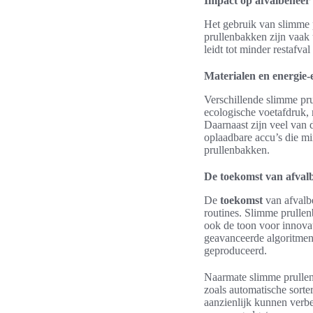
Impact op afvalbeheer
Het gebruik van slimme 
prullenbakken zijn vaak 
leidt tot minder restafva
Materialen en energie-e
Verschillende slimme pr
ecologische voetafdruk, 
Daarnaast zijn veel van
oplaadbare accu’s die mi
prullenbakken.
De toekomst van afval
De
toekomst
van afvalbe
routines. Slimme prullen
ook de toon voor innova
geavanceerde algoritmen
geproduceerd.
Naarmate slimme prullen
zoals automatische sorte
aanzienlijk kunnen verb