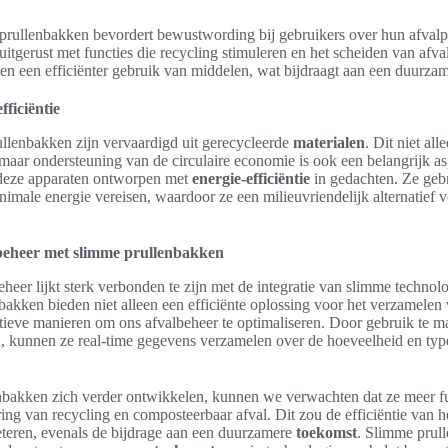
prullenbakken bevordert bewustwording bij gebruikers over hun afvalp
uitgerust met functies die recycling stimuleren en het scheiden van afv
l en een efficiënter gebruik van middelen, wat bijdraagt aan een duurzam
fficiëntie
ullenbakken zijn vervaardigd uit gerecycleerde
materialen
. Dit niet al
maar ondersteuning van de circulaire economie is ook een belangrijk a
 deze apparaten ontworpen met
energie-efficiëntie
in gedachten. Ze gebr
nimale energie vereisen, waardoor ze een milieuvriendelijk alternatief 
beheer met slimme prullenbakken
heer lijkt sterk verbonden te zijn met de integratie van slimme technol
bakken bieden niet alleen een efficiënte oplossing voor het verzamelen 
tieve manieren om ons afvalbeheer te optimaliseren. Door gebruik te 
, kunnen ze real-time gegevens verzamelen over de hoeveelheid en type
bakken zich verder ontwikkelen, kunnen we verwachten dat ze meer fun
ring van recycling en composteerbaar afval. Dit zou de efficiëntie van h
eteren, evenals de bijdrage aan een duurzamere
toekomst
. Slimme prull