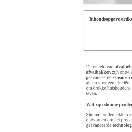
Inhoudsopgave artike
De wereld van
afvalbeh
afvalbakken
zijn ontwi
geavanceerde
sensoren
d
alleen voor een efficiën
om drukke huishoudens o
leven.
Wat zijn slimme prull
Slimme prullenbakken ve
ontworpen om het proces
geavanceerde
technolog