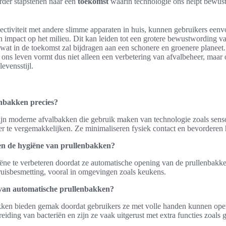
rder stapstenen naar een
toekomst
waarin technologie ons helpt bewus
ctiviteit met andere slimme apparaten in huis, kunnen gebruikers eenvo
 impact op het milieu. Dit kan leiden tot een grotere bewustwording 
wat in de toekomst zal bijdragen aan een schonere en groenere planeet.
ons leven vormt dus niet alleen een verbetering van afvalbeheer, maar 
evensstijl.
enbakken precies?
jn moderne afvalbakken die gebruik maken van technologie zoals sens
r te vergemakkelijken. Ze minimaliseren fysiek contact en bevorderen
en de hygiëne van prullenbakken?
ëne te verbeteren doordat ze automatische opening van de prullenbakk
ruisbesmetting, vooral in omgevingen zoals keukens.
 van automatische prullenbakken?
kken bieden gemak doordat gebruikers ze met volle handen kunnen op
iding van bacteriën en zijn ze vaak uitgerust met extra functies zoals ge