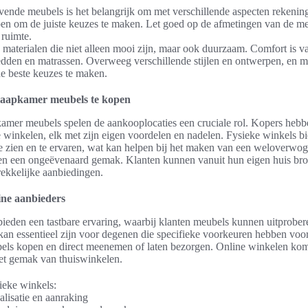
vende meubels is het belangrijk om met verschillende aspecten rekenin
n om de juiste keuzes te maken. Let goed op de afmetingen van de me
 ruimte.
aterialen die niet alleen mooi zijn, maar ook duurzaam. Comfort is va
bedden en matrassen. Overweeg verschillende stijlen en ontwerpen, en 
e beste keuzes te maken.
slaapkamer meubels te kopen
kamer meubels spelen de aankooplocaties een cruciale rol. Kopers hebb
 winkelen, elk met zijn eigen voordelen en nadelen. Fysieke winkels b
te zien en te ervaren, wat kan helpen bij het maken van een weloverwo
len een ongeëvenaard gemak. Klanten kunnen vanuit hun eigen huis bro
rekkelijke aanbiedingen.
line aanbieders
eden een tastbare ervaring, waarbij klanten meubels kunnen uitproberen
an essentieel zijn voor degenen die specifieke voorkeuren hebben voor
ls kopen en direct meenemen of laten bezorgen. Online winkelen kom
het gemak van thuiswinkelen.
ieke winkels:
alisatie en aanraking