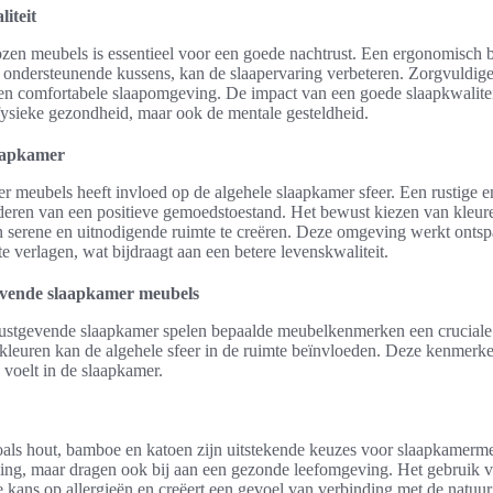
iteit
ozen meubels is essentieel voor een goede nachtrust. Een ergonomisch
ed ondersteunende kussens, kan de slaapervaring verbeteren. Zorgvuldi
een comfortabele slaapomgeving. De impact van een goede slaapkwaliteit
 fysieke gezondheid, maar ook de mentale gesteldheid.
laapkamer
er meubels heeft invloed op de algehele slaapkamer sfeer. Een rustige 
deren van een positieve gemoedstoestand. Het bewust kiezen van kleur
n serene en uitnodigende ruimte te creëren. Deze omgeving werkt ont
e verlagen, wat bijdraagt aan een betere levenskwaliteit.
vende slaapkamer meubels
 rustgevende slaapkamer spelen bepaalde meubelkenmerken een cruciale 
 kleuren kan de algehele sfeer in de ruimte beïnvloeden. Deze kenmerk
voelt in de slaapkamer.
oals hout, bamboe en katoen zijn uitstekende keuzes voor slaapkamerm
aling, maar dragen ook bij aan een gezonde leefomgeving. Het gebruik 
 kans op allergieën en creëert een gevoel van verbinding met de natuur