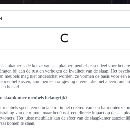
l
n slaapkamer is de keuze van slaapkamer meubels essentieel voor het cr
 dragen bij aan de rust en verhogen de kwaliteit van de slaap. Het psych
en meubels mag niet onderschat worden; ze vormen de basis voor een i
te meubel kiezen, kan men een omgeving creëren die niet alleen functio
 en herstel.
n slaapkamer meubels belangrijk?
 meubels speelt een cruciale rol in het creëren van een harmonieuze o
itstraling van de ruimte, maar heeft ook een directe impact op de slaapkw
ewoners. Het juiste meubilair kan de sfeer van de slaapkamer aanzienli
raal komen te staan.