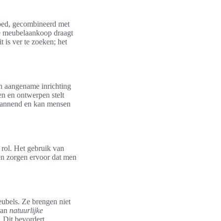
 bed, gecombineerd met
ge meubelaankoop draagt
 is ver te zoeken; het
en aangename inrichting
en en ontwerpen stelt
spannend en kan mensen
rol. Het gebruik van
en zorgen ervoor dat men
eubels. Ze brengen niet
van
natuurlijke
. Dit bevordert