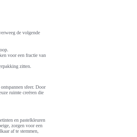
 Overweeg de volgende
koop.
ken voor een fractie van
erpakking zitten.
n ontspannen sfeer. Door
euze ruimte creëren die
etinten en pastelkleuren
 beige, zorgen voor een
lkaar af te stemmen,