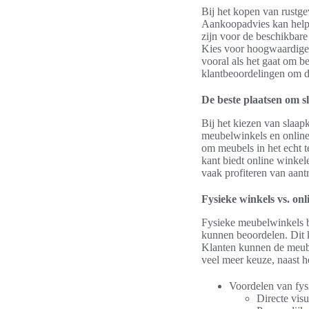
Bij het kopen van rustge
Aankoopadvies kan helpe
zijn voor de beschikbare
Kies voor hoogwaardige m
vooral als het gaat om 
klantbeoordelingen om d
De beste plaatsen om 
Bij het kiezen van slaap
meubelwinkels en online
om meubels in het echt 
kant biedt online winke
vaak profiteren van aant
Fysieke winkels vs. on
Fysieke meubelwinkels bi
kunnen beoordelen. Dit k
Klanten kunnen de meube
veel meer keuze, naast 
Voordelen van fys
Directe visu