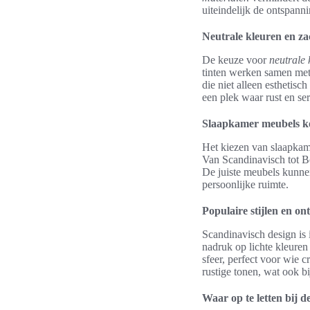
uiteindelijk de ontspanni
Neutrale kleuren en za
De keuze voor
neutrale 
tinten werken samen me
die niet alleen esthetis
een plek waar rust en sere
Slaapkamer meubels kop
Het kiezen van slaapkam
Van Scandinavisch tot Bo
De juiste meubels kunnen
persoonlijke ruimte.
Populaire stijlen en o
Scandinavisch design is 
nadruk op lichte kleuren
sfeer, perfect voor wie c
rustige tonen, wat ook b
Waar op te letten bij 