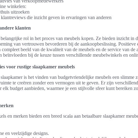
 advies van verkoopmedewerkers
ine winkelen:
huis uitzoeken
 klantreviews die inzicht geven in ervaringen van anderen
 andere klanten
belangrijke rol in het proces van meubels kopen. Ze bieden inzicht in 
rming van vertrouwen bevorderen bij de aankoopbeslissing. Positieve 
 compleet beeld van de kwaliteit van de meubels en de service van de 
 beïnvloeden bij de keuze tussen verschillende meubelwinkels en onlin
ies voor rustige slaapkamer meubels
n slaapkamer is het vinden van budgetvriendelijke meubels een slimme z
ruimte te creëren zonder een vermogen uit te geven. Er zijn verschill
 elk budget aanbieden, waarmee je een stijlvolle sfeer kunt bereiken zo
merken
ls en merken bieden een breed scala aan betaalbare slaapkamer meubels
 en veelzijdige designs.