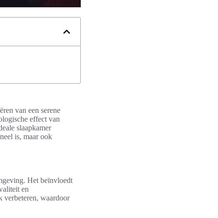
eëren van een serene
ologische effect van
deale slaapkamer
neel is, maar ook
mgeving. Het beïnvloedt
aliteit en
jk verbeteren, waardoor