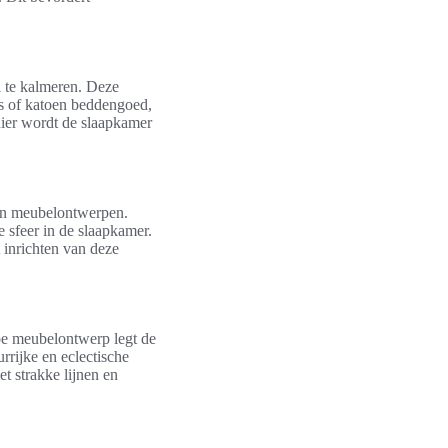
el te kalmeren. Deze
ns of katoen beddengoed,
nier wordt de slaapkamer
 en meubelontwerpen.
e sfeer in de slaapkamer.
 inrichten van deze
ype meubelontwerp legt de
rrijke en eclectische
et strakke lijnen en