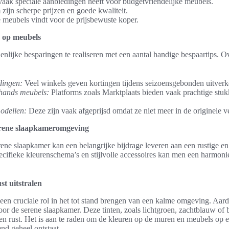
vaak speciale aanbiedingen heeft voor budgetvriendelijke meubels.
ijn scherpe prijzen en goede kwaliteit.
meubels vindt voor de prijsbewuste koper.
n op meubels
enlijke besparingen te realiseren met een aantal handige bespaartips.
dingen:
Veel winkels geven kortingen tijdens seizoensgebonden uitver
hands meubels:
Platforms zoals Marktplaats bieden vaak prachtige stuk
dellen:
Deze zijn vaak afgeprijsd omdat ze niet meer in de originele v
erene slaapkameromgeving
rene slaapkamer kan een belangrijke bijdrage leveren aan een rustige e
cifieke kleurenschema’s en stijlvolle accessoires kan men een harmoni
st uitstralen
en cruciale rol in het tot stand brengen van een kalme omgeving. Aard
 voor de serene slaapkamer. Deze tinten, zoals lichtgroen, zachtblauw of
n rust. Het is aan te raden om de kleuren op de muren en meubels op e
nd geheel ontstaat.