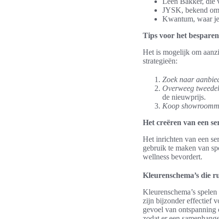
Leen Bakker, die 
JYSK, bekend om z
Kwantum, waar je 
Tips voor het bespare
Het is mogelijk om aanzi
strategieën:
Zoek naar aanbie
Overweeg tweede
de nieuwprijs.
Koop showroommo
Het creëren van een s
Het inrichten van een se
gebruik te maken van spe
wellness bevordert.
Kleurenschema’s die ru
Kleurenschema’s spelen e
zijn bijzonder effectief
gevoel van ontspanning e
zodat er een samenhange