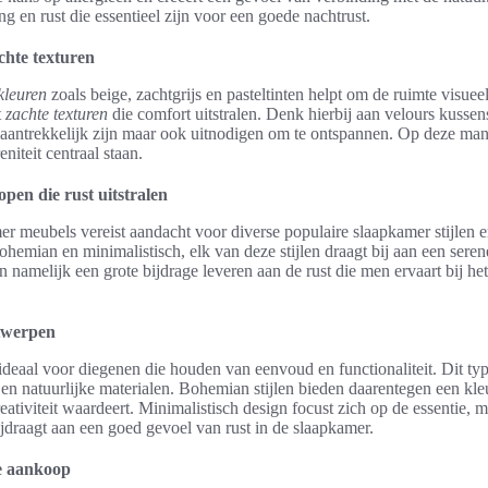
ng en rust die essentieel zijn voor een goede nachtrust.
chte texturen
kleuren
zoals beige, zachtgrijs en pasteltinten helpt om de ruimte visue
t
zachte texturen
die comfort uitstralen. Denk hierbij aan velours kusse
ch aantrekkelijk zijn maar ook uitnodigen om te ontspannen. Op deze ma
niteit centraal staan.
en die rust uitstralen
er meubels vereist aandacht voor diverse populaire slaapkamer stijlen
hemian en minimalistisch, elk van deze stijlen draagt bij aan een seren
 namelijk een grote bijdrage leveren aan de rust die men ervaart bij het
ntwerpen
ideaal voor diegenen die houden van eenvoud en functionaliteit. Dit t
 en natuurlijke materialen. Bohemian stijlen bieden daarentegen een kleu
reativiteit waardeert. Minimalistisch design focust zich op de essentie, m
ijdraagt aan een goed gevoel van rust in de slaapkamer.
de aankoop