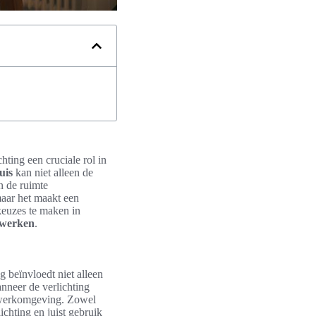
hting een cruciale rol in
uis
kan niet alleen de
n de ruimte
maar het maakt een
 keuzes te maken in
swerken
.
ng beïnvloedt niet alleen
anneer de verlichting
e werkomgeving. Zowel
chting en juist gebruik