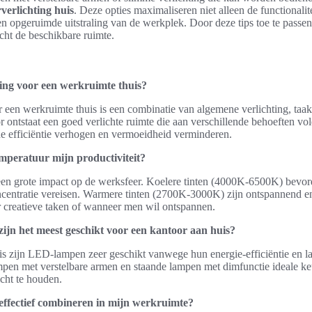
verlichting huis
. Deze opties maximaliseren niet alleen de functionalit
n opgeruimde uitstraling van de werkplek. Door deze tips toe te passen
cht de beschikbare ruimte.
hting voor een werkruimte thuis?
r een werkruimte thuis is een combinatie van algemene verlichting, taak
or ontstaat een goed verlichte ruimte die aan verschillende behoeften vo
de efficiëntie verhogen en vermoeidheid verminderen.
mperatuur mijn productiviteit?
een grote impact op de werksfeer. Koelere tinten (4000K-6500K) bevord
ncentratie vereisen. Warmere tinten (2700K-3000K) zijn ontspannend en
r creatieve taken of wanneer men wil ontspannen.
ijn het meest geschikt voor een kantoor aan huis?
is zijn LED-lampen zeer geschikt vanwege hun energie-efficiëntie en l
mpen met verstelbare armen en staande lampen met dimfunctie ideale ke
cht te houden.
 effectief combineren in mijn werkruimte?