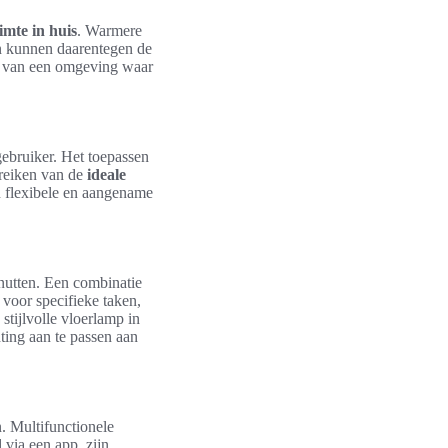
imte in huis
. Warmere
en kunnen daarentegen de
ten van een omgeving waar
gebruiker. Het toepassen
ereiken van de
ideale
n flexibele en aangename
nutten. Een combinatie
g voor specifieke taken,
tijlvolle vloerlamp in
ting aan te passen aan
. Multifunctionele
via een app, zijn