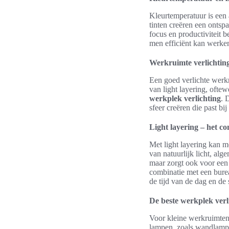
Kleurtemperatuur is een 
tinten creëren een ontsp
focus en productiviteit 
men efficiënt kan werke
Werkruimte verlichting:
Een goed verlichte werkru
van light layering, ofte
werkplek verlichting
. 
sfeer creëren die past bi
Light layering – het c
Met light layering kan 
van natuurlijk licht, alg
maar zorgt ook voor een 
combinatie met een bure
de tijd van de dag en de
De beste werkplek verl
Voor kleine werkruimten 
lampen, zoals wandlampe