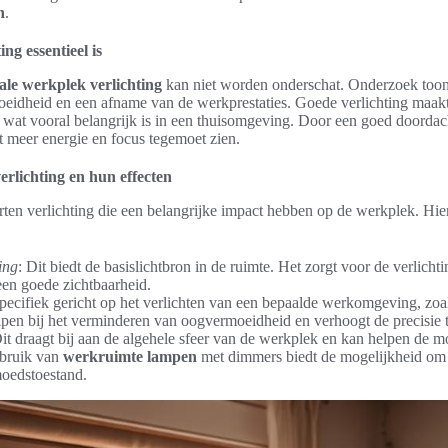
n
.
ng essentieel is
ale werkplek verlichting
kan niet worden onderschat. Onderzoek toont
rmoeidheid en een afname van de werkprestaties. Goede verlichting maak
, wat vooral belangrijk is in een thuisomgeving. Door een goed doordac
meer energie en focus tegemoet zien.
erlichting en hun effecten
orten verlichting die een belangrijke impact hebben op de werkplek. Hie
ing
: Dit biedt de basislichtbron in de ruimte. Het zorgt voor de verlicht
 een goede zichtbaarheid.
Specifiek gericht op het verlichten van een bepaalde werkomgeving, zoa
lpen bij het verminderen van oogvermoeidheid en verhoogt de precisie t
Dit draagt bij aan de algehele sfeer van de werkplek en kan helpen de moti
ebruik van
werkruimte lampen
met dimmers biedt de mogelijkheid om d
oedstoestand.