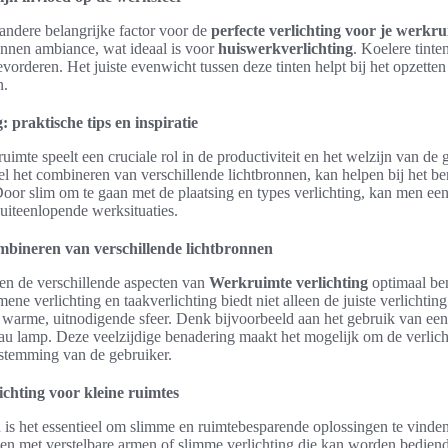
andere belangrijke factor voor de
perfecte verlichting voor je werkru
annen ambiance, wat ideaal is voor
huiswerkverlichting
. Koelere tint
bevorderen. Het juiste evenwicht tussen deze tinten helpt bij het opzet
n.
 praktische tips en inspiratie
imte speelt een cruciale rol in de productiviteit en het welzijn van de 
wel het combineren van verschillende lichtbronnen, kan helpen bij het b
Door slim om te gaan met de plaatsing en types verlichting, kan men ee
j uiteenlopende werksituaties.
ombineren van verschillende lichtbronnen
men de verschillende aspecten van
Werkruimte verlichting
optimaal be
emene verlichting en taakverlichting biedt niet alleen de juiste verlichtin
warme, uitnodigende sfeer. Denk bijvoorbeeld aan het gebruik van een s
au lamp. Deze veelzijdige benadering maakt het mogelijk om de verlich
 stemming van de gebruiker.
ichting voor kleine ruimtes
is het essentieel om slimme en ruimtebesparende oplossingen te vinden
n met verstelbare armen of slimme verlichting die kan worden bediend 