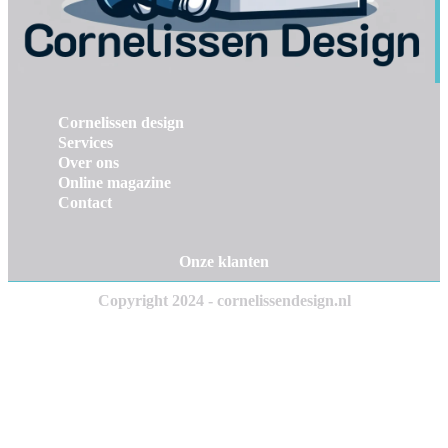
Cornelissen design
Services
Over ons
Online magazine
Contact
Onze klanten
Copyright 2024 - cornelissendesign.nl