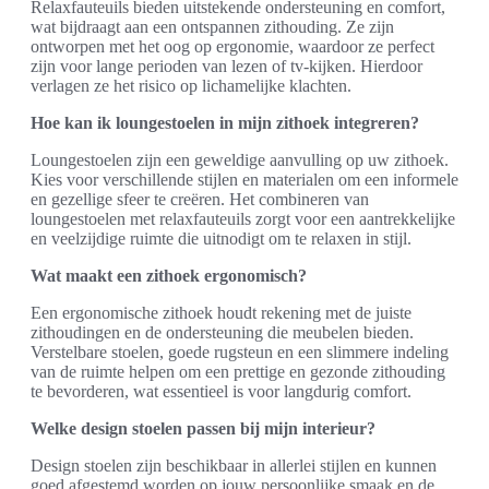
Relaxfauteuils bieden uitstekende ondersteuning en comfort,
wat bijdraagt aan een ontspannen zithouding. Ze zijn
ontworpen met het oog op ergonomie, waardoor ze perfect
zijn voor lange perioden van lezen of tv-kijken. Hierdoor
verlagen ze het risico op lichamelijke klachten.
Hoe kan ik loungestoelen in mijn zithoek integreren?
Loungestoelen zijn een geweldige aanvulling op uw zithoek.
Kies voor verschillende stijlen en materialen om een informele
en gezellige sfeer te creëren. Het combineren van
loungestoelen met relaxfauteuils zorgt voor een aantrekkelijke
en veelzijdige ruimte die uitnodigt om te relaxen in stijl.
Wat maakt een zithoek ergonomisch?
Een ergonomische zithoek houdt rekening met de juiste
zithoudingen en de ondersteuning die meubelen bieden.
Verstelbare stoelen, goede rugsteun en een slimmere indeling
van de ruimte helpen om een prettige en gezonde zithouding
te bevorderen, wat essentieel is voor langdurig comfort.
Welke design stoelen passen bij mijn interieur?
Design stoelen zijn beschikbaar in allerlei stijlen en kunnen
goed afgestemd worden op jouw persoonlijke smaak en de