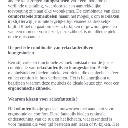
andere kant zorgen
loungestoelen
voor een moderne en
verfijnde uitstraling, waardoor ze een aantrekkelijke
toevoeging zijn aan elke woonkamer. De combinatie van deze
comfortabele zitmeubelen
maakt het mogelijk om te
relaxen
in stijl
terwijl je ruimte tegelijkertijd visueel aantrekkelijk
blijft. Of het nu gaat om lezen, tv-kijken of gewoon genieten
van een moment voor jezelf, deze zithoek is de ultieme plek
om te ontspannen.
De perfecte combinatie van relaxfauteuils en
loungestoelen
Een stijlvolle en functionele zithoek ontstaat door de juiste
combinatie van
relaxfauteuils
en
loungestoelen
. Beide
meubelstukken bieden unieke voordelen die de algehele sfeer
en het comfort in huis verbeteren. Het is belangrijk om te
begrijpen waarom deze meubels de ideale keuze zijn voor een
ergonomische zithoek
.
Waarom kiezen voor relaxfauteuils?
Relaxfauteuils
zijn speciaal ontworpen met aandacht voor
ergonomie en comfort. Deze fauteuils bieden optimale
ondersteuning van de rug en het lichaam, wat essentieel is
voor mensen die veel tijd besteden aan lezen of tv-kijken. Het