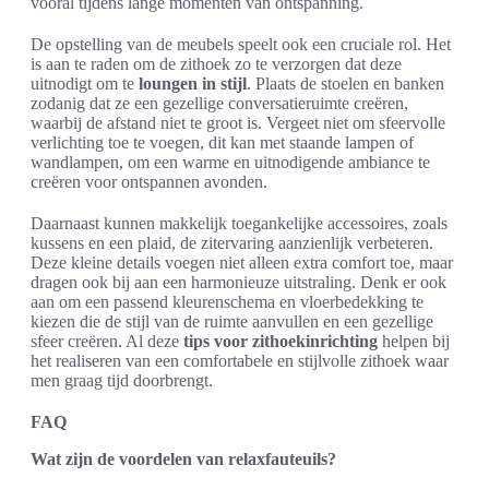
vooral tijdens lange momenten van ontspanning.
De opstelling van de meubels speelt ook een cruciale rol. Het
is aan te raden om de zithoek zo te verzorgen dat deze
uitnodigt om te
loungen in stijl
. Plaats de stoelen en banken
zodanig dat ze een gezellige conversatieruimte creëren,
waarbij de afstand niet te groot is. Vergeet niet om sfeervolle
verlichting toe te voegen, dit kan met staande lampen of
wandlampen, om een warme en uitnodigende ambiance te
creëren voor ontspannen avonden.
Daarnaast kunnen makkelijk toegankelijke accessoires, zoals
kussens en een plaid, de zitervaring aanzienlijk verbeteren.
Deze kleine details voegen niet alleen extra comfort toe, maar
dragen ook bij aan een harmonieuze uitstraling. Denk er ook
aan om een passend kleurenschema en vloerbedekking te
kiezen die de stijl van de ruimte aanvullen en een gezellige
sfeer creëren. Al deze
tips voor zithoekinrichting
helpen bij
het realiseren van een comfortabele en stijlvolle zithoek waar
men graag tijd doorbrengt.
FAQ
Wat zijn de voordelen van relaxfauteuils?