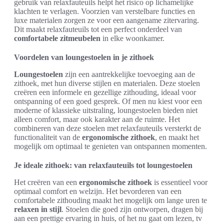
gebruik van relaxfauteuils helpt het risico op lichamelijke
klachten te verlagen. Voorzien van verstelbare functies en
luxe materialen zorgen ze voor een aangename zitervaring.
Dit maakt relaxfauteuils tot een perfect onderdeel van
comfortabele zitmeubelen
in elke woonkamer.
Voordelen van loungestoelen in je zithoek
Loungestoelen
zijn een aantrekkelijke toevoeging aan de
zithoek, met hun diverse stijlen en materialen. Deze stoelen
creëren een informele en gezellige zithouding, ideaal voor
ontspanning of een goed gesprek. Of men nu kiest voor een
moderne of klassieke uitstraling, loungestoelen bieden niet
alleen comfort, maar ook karakter aan de ruimte. Het
combineren van deze stoelen met relaxfauteuils versterkt de
functionaliteit van de
ergonomische zithoek
, en maakt het
mogelijk om optimaal te genieten van ontspannen momenten.
Je ideale zithoek: van relaxfauteuils tot loungestoelen
Het creëren van een
ergonomische zithoek
is essentieel voor
optimaal comfort en welzijn. Het bevorderen van een
comfortabele zithouding maakt het mogelijk om lange uren te
relaxen in stijl
. Stoelen die goed zijn ontworpen, dragen bij
aan een prettige ervaring in huis, of het nu gaat om lezen, tv