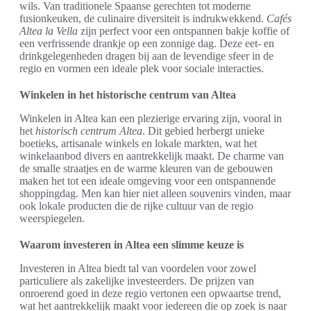
wils. Van traditionele Spaanse gerechten tot moderne
fusionkeuken, de culinaire diversiteit is indrukwekkend.
Cafés
Altea la Vella
zijn perfect voor een ontspannen bakje koffie of
een verfrissende drankje op een zonnige dag. Deze eet- en
drinkgelegenheden dragen bij aan de levendige sfeer in de
regio en vormen een ideale plek voor sociale interacties.
Winkelen in het historische centrum van Altea
Winkelen in Altea kan een plezierige ervaring zijn, vooral in
het
historisch centrum Altea
. Dit gebied herbergt unieke
boetieks, artisanale winkels en lokale markten, wat het
winkelaanbod divers en aantrekkelijk maakt. De charme van
de smalle straatjes en de warme kleuren van de gebouwen
maken het tot een ideale omgeving voor een ontspannende
shoppingdag. Men kan hier niet alleen souvenirs vinden, maar
ook lokale producten die de rijke cultuur van de regio
weerspiegelen.
Waarom investeren in Altea een slimme keuze is
Investeren in Altea biedt tal van voordelen voor zowel
particuliere als zakelijke investeerders. De prijzen van
onroerend goed in deze regio vertonen een opwaartse trend,
wat het aantrekkelijk maakt voor iedereen die op zoek is naar