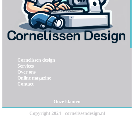
Cornelissen design
Services
Over ons
Online magazine
Contact
Onze klanten
Copyright 2024 - cornelissendesign.nl