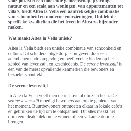
voor jou. Met een bloeiende gemeenschap, prachtige
natuur en een scala aan woningen, van appartementen tot
villa’s, biedt Altea la Vella een aantrekkelijke combinatie
van schoonheid en moderne voorzieningen. Ontdek de
specifieke kwaliteiten die het leven in Altea zo bijzonder
maken.
Wat maakt Altea la Vella uniek?
Altea la Vella biedt een unieke combinatie van schoonheid en
cultuur. Dit schilderachtige dorp is omgeven door een
adembenemende omgeving en heeft veel te bieden op het
gebied van levensstijl en geschiedenis. De
serene levensstijl
is
een van de meest opvallende kenmerken die bewoners en
bezoekers aantrekt.
De serene levensstijl
In Altea la Vella voelt men de rust overal om zich heen. De
serene levensstijl
moedigt bewoners aan om te genieten van
het moment. Buurtbewoners ontmoeten elkaar in lokale cafe’s
en gebruiken de tijd om te ontspannen. Dit alles maakt het
dorp een ideale plek om te wonen of een vakantie door te
brengen.