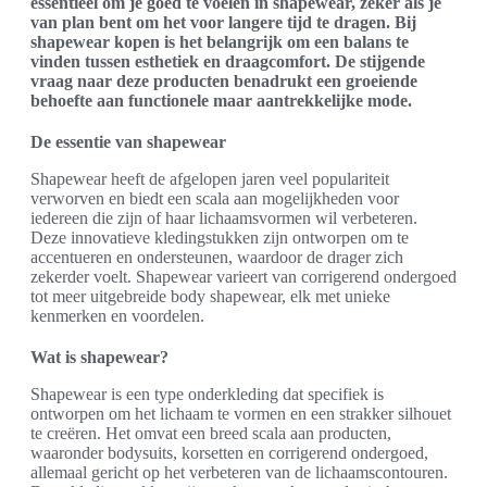
essentieel om je goed te voelen in shapewear, zeker als je
van plan bent om het voor langere tijd te dragen. Bij
shapewear kopen is het belangrijk om een balans te
vinden tussen esthetiek en draagcomfort. De stijgende
vraag naar deze producten benadrukt een groeiende
behoefte aan functionele maar aantrekkelijke mode.
De essentie van shapewear
Shapewear heeft de afgelopen jaren veel populariteit
verworven en biedt een scala aan mogelijkheden voor
iedereen die zijn of haar lichaamsvormen wil verbeteren.
Deze innovatieve kledingstukken zijn ontworpen om te
accentueren en ondersteunen, waardoor de drager zich
zekerder voelt. Shapewear varieert van corrigerend ondergoed
tot meer uitgebreide body shapewear, elk met unieke
kenmerken en voordelen.
Wat is shapewear?
Shapewear is een type onderkleding dat specifiek is
ontworpen om het lichaam te vormen en een strakker silhouet
te creëren. Het omvat een breed scala aan producten,
waaronder bodysuits, korsetten en corrigerend ondergoed,
allemaal gericht op het verbeteren van de lichaamscontouren.