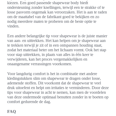
kiezen. Een goed passende shapewear body biedt
ondersteuning zonder knellingen, terwijl een te strakke of te
losse pasvorm ongemak kan veroorzaken. Het is aan te raden
om de maattabel van de fabrikant goed te bekijken en zo
nodig meerdere maten te proberen om de beste optie te
vinden.
Een andere belangrijke tip voor shapewear is de juiste manier
van aan- en uittrekken. Het kan helpen om je shapewear aan
te trekken terwijl je zit of in een ontspannen houding staat,
zodat het materiaal beter om het lichaam vormt. Ook het stap
voor stap uittrekken, in plaats van alles in één keer te
verwijderen, kan het proces vergemakkelijken en
onaangename verrassingen voorkomen.
Voor langdurig comfort is het in combinatie met andere
kledingstukken slim om shapewear te dragen onder losse,
ademende stoffen. Dit voorkomt dat de shapewear te veel
druk uitoefent en helpt om irritaties te verminderen. Door deze
tips voor shapewear in acht te nemen, kan men de voordelen
van deze ondermode optimaal benutten zonder in te boeten op
comfort gedurende de dag.
FAQ