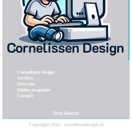
Cornelissen design
Services
Over ons
Online magazine
Contact
Onze klanten
Copyright 2024 - cornelissendesign.nl