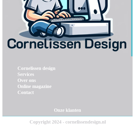
Cornelissen design
Services
Over ons
Online magazine
Contact
Onze klanten
Copyright 2024 - cornelissendesign.nl