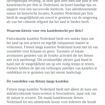
onvergetelijke ervaring. In deze gids leert men hoe plan je een
kastelentocht per fiets in Nederland, inclusief handige tips en
stappen voor een succesvolle toertocht. Van adembenemende
natuur tot historische locaties, Kastelen Nederland per fiets
biedt de mogelijkheid om zowel te genieten van de omgeving
als van het culturele erfgoed dat het land te bieden heeft.
Waarom kiezen voor een kastelentocht per fiets?
Fietsvakantie kastelen Nederland biedt een unieke kans om
het land op een actieve en tegelijk ontspannen manier te
verkennen. Fietsen langs kastelen Nederland komt met tal van
voordelen voor lichaam en geest. Toeristen of lokale
avonturiers genieten van de fysieke activiteit die het fietsen
met zich meebrengt. Dit avontuurlijke plezier gaat hand in
hand met de mogelijkheid om op een rustig tempo te reizen.
Fietsers hebben de tijd om verborgen pareltjes van kastelen te
ontdekken en te genieten van het mooie landschap.
De voordelen van fietsen langs kastelen
Fietsen langs kastelen Nederland biedt niet alleen de kans om
indrukwekkende bouwwerken te bewonderen, maar ook om
de natuur te ervaren. Dit maakt kastelenroute fietsen
Nederland tot een uitstekende keuze voor iedereen die houdt