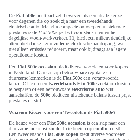
De
Fiat 500e
heeft zichzelf bewezen als een ideale keuze
voor degenen die op zoek zijn naar een tweedehands
elektrische auto. Met zijn compacte ontwerp en uitstekende
prestaties is de
Fiat 500e
perfect voor stadsritten en het
dagelijkse woon-werkverkeer. Hij biedt een milieuvriendelijke
alternatief dankzij zijn volledig elektrische aandrijving, wat
niet alleen emissies reduceert, maar ook bijdraagt aan lagere
operationele kosten.
Een
Fiat 500e occasion
biedt diverse voordelen voor kopers
in Nederland. Dankzij zijn betrouwbare reputatie en
duurzame kenmerken is de
Fiat 500e
een verantwoorde
keuze. Of je nu een
tweedehands Fiat 500e
zoekt om kosten
te besparen of een betrouwbare
elektrische auto
wilt
aanschaffen, de
500e
biedt een uitstekende balans tussen prijs,
prestaties en stijl.
Waarom Kiezen voor een Tweedehands Fiat 500e?
De keuze voor een
Fiat 500e occasion
is een stap naar een
duurzame toekomst zonder in te boeten op comfort en stijl.
Een tweedehands
Fiat 500e kopen
biedt diverse voordelen
die voor zowel de milieubewuste als de kostenbewuste koper