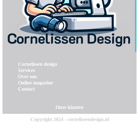
Cornelissen design
Services
Over ons
Online magazine
Contact
Onze klanten
Copyright 2024 - cornelissendesign.nl