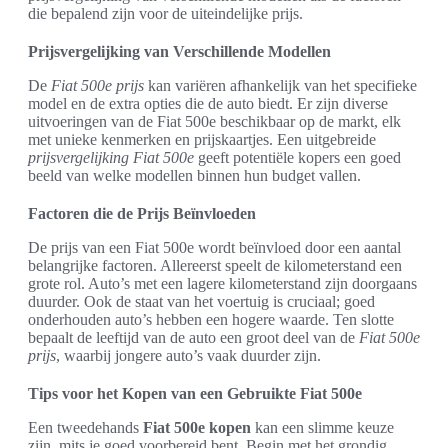
die bepalend zijn voor de uiteindelijke prijs.
Prijsvergelijking van Verschillende Modellen
De
Fiat 500e prijs
kan variëren afhankelijk van het specifieke
model en de extra opties die de auto biedt. Er zijn diverse
uitvoeringen van de Fiat 500e beschikbaar op de markt, elk
met unieke kenmerken en prijskaartjes. Een uitgebreide
prijsvergelijking Fiat 500e
geeft potentiële kopers een goed
beeld van welke modellen binnen hun budget vallen.
Factoren die de Prijs Beïnvloeden
De prijs van een Fiat 500e wordt beïnvloed door een aantal
belangrijke factoren. Allereerst speelt de kilometerstand een
grote rol. Auto’s met een lagere kilometerstand zijn doorgaans
duurder. Ook de staat van het voertuig is cruciaal; goed
onderhouden auto’s hebben een hogere waarde. Ten slotte
bepaalt de leeftijd van de auto een groot deel van de
Fiat 500e
prijs
, waarbij jongere auto’s vaak duurder zijn.
Tips voor het Kopen van een Gebruikte Fiat 500e
Een tweedehands
Fiat 500e kopen
kan een slimme keuze
zijn, mits je goed voorbereid bent. Begin met het grondig