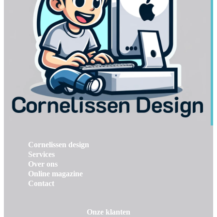
Cornelissen design
Services
Over ons
Online magazine
Contact
Onze klanten