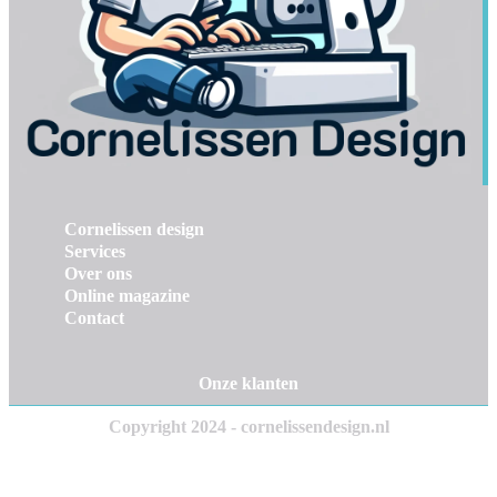
Cornelissen design
Services
Over ons
Online magazine
Contact
Onze klanten
Copyright 2024 - cornelissendesign.nl