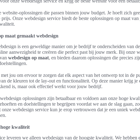
 voor onze webdesign service en krijg de beste website voor een betaalba
re website-oplossingen die passen binnen jouw budget. Je hoeft zich ge
de prijs. Onze webdesign service biedt de beste oplossingen op maat va
aliteit.
op maat gemaakt webdesign
design is een geweldige manier om je bedrijf te onderscheiden van de
ine aanwezigheid te creëren die perfect past bij jouw merk. Bij onze 
 van
webdesign op maat
, en bieden daarom oplossingen die precies zi
oelstellingen.
t jou om ervoor te zorgen dat elk aspect van het ontwerp tot in de p
an de kleuren tot de lay-out en functionaliteit. Op deze manier krijg je
kkend is, maar ook effectief werkt voor jouw bedrijf.
ebdesign oplossingen zijn betaalbaar en voldoen aan onze hoge kwali
hoeften en doelstellingen te begrijpen voordat we aan de slag gaan, zo
et onze webdesign service kun je erop vertrouwen dat je een uniek webdes
en.
hoge kwaliteit
ice leveren we alleen webdesign van de hoogste kwaliteit. We hebben e