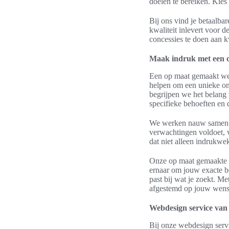
doelen te bereiken. Kies
Bij ons vind je betaalba
kwaliteit inlevert voor 
concessies te doen aan kw
Maak indruk met een 
Een op maat gemaakt web
helpen om een unieke onl
begrijpen we het belang
specifieke behoeften en d
We werken nauw samen me
verwachtingen voldoet, v
dat niet alleen indrukwe
Onze op maat gemaakte w
ernaar om jouw exacte be
past bij wat je zoekt. M
afgestemd op jouw wens
Webdesign service van 
Bij onze webdesign serv