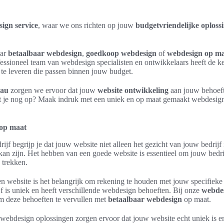
ign service
, waar we ons richten op jouw
budgetvriendelijke oploss
aar
betaalbaar webdesign
,
goedkoop webdesign
of
webdesign op m
fessioneel team van webdesign specialisten en ontwikkelaars heeft de k
te leveren die passen binnen jouw budget.
eau
zorgen we ervoor dat jouw
website ontwikkeling
aan jouw behoef
 je nog op? Maak indruk met een uniek en op maat gemaakt webdesign
 op maat
ijf begrijp je dat jouw website niet alleen het gezicht van jouw bedrijf
kan zijn. Het hebben van een goede website is essentieel om jouw bedrij
 trekken.
n website is het belangrijk om rekening te houden met jouw specifieke
ijf is uniek en heeft verschillende webdesign behoeften. Bij onze
webdes
om deze behoeften te vervullen met
betaalbaar webdesign
op maat.
ebdesign oplossingen zorgen ervoor dat jouw website echt uniek is en