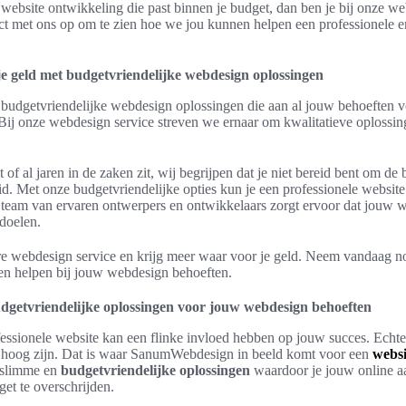
 website ontwikkeling die past binnen je budget, dan ben je bij onze we
ct met ons op om te zien hoe we jou kunnen helpen een professionele en
e geld met budgetvriendelijke webdesign oplossingen
 budgetvriendelijke webdesign oplossingen die aan al jouw behoeften v
. Bij onze webdesign service streven we ernaar om kwalitatieve oplossin
t of al jaren in de zaken zit, wij begrijpen dat je niet bereid bent om de
. Met onze budgetvriendelijke opties kun je een professionele website
s team van ervaren ontwerpers en ontwikkelaars zorgt ervoor dat jouw we
sdoelen.
re webdesign service en krijg meer waar voor je geld. Neem vandaag n
n helpen bij jouw webdesign behoeften.
dgetvriendelijke oplossingen voor jouw webdesign behoeften
essionele website kan een flinke invloed hebben op jouw succes. Echte
hoog zijn. Dat is waar SanumWebdesign in beeld komt voor een
websi
 slimme en
budgetvriendelijke oplossingen
waardoor je jouw online a
get te overschrijden.