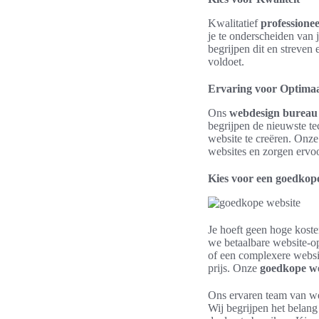
Kwalitatief
professione
je te onderscheiden van 
begrijpen dit en streven
voldoet.
Ervaring voor Optimaa
Ons
webdesign bureau
begrijpen de nieuwste t
website te creëren. Onz
websites en zorgen ervoo
Kies voor een goedkope
Je hoeft geen hoge koste
we betaalbare website-op
of een complexere websit
prijs. Onze
goedkope we
Ons ervaren team van we
Wij begrijpen het belan