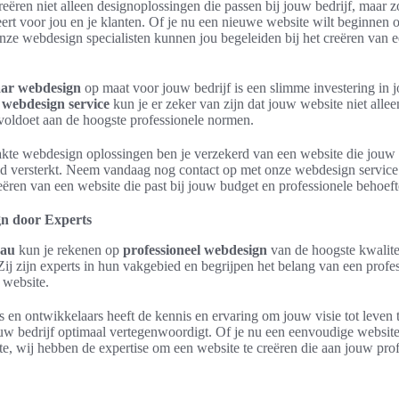
eëren niet alleen designoplossingen die passen bij jouw bedrijf, maar z
eert voor jou en je klanten. Of je nu een nieuwe website wilt beginnen 
nze webdesign specialisten kunnen jou begeleiden bij het creëren van e
aar webdesign
op maat voor jouw bedrijf is een slimme investering in 
e
webdesign service
kun je er zeker van zijn dat jouw website niet alle
voldoet aan de hoogste professionele normen.
te webdesign oplossingen ben je verzekerd van een website die jouw 
id versterkt. Neem vandaag nog contact op met onze webdesign service
eëren van een website die past bij jouw budget en professionele behoeft
gn door Experts
eau
kun je rekenen op
professioneel webdesign
van de hoogste kwalite
ij zijn experts in hun vakgebied en begrijpen het belang van een profes
 website.
en ontwikkelaars heeft de kennis en ervaring om jouw visie tot leven 
ouw bedrijf optimaal vertegenwoordigt. Of je nu een eenvoudige websit
, wij hebben de expertise om een website te creëren die aan jouw pro