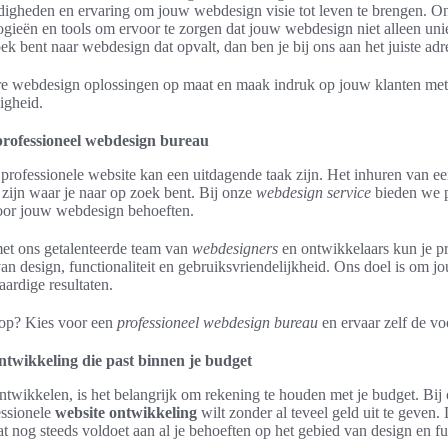
digheden en ervaring om jouw webdesign visie tot leven te brengen. O
gieën en tools om ervoor te zorgen dat jouw webdesign niet alleen uni
oek bent naar webdesign dat opvalt, dan ben je bij ons aan het juiste adr
re webdesign oplossingen op maat en maak indruk op jouw klanten met 
igheid.
professioneel webdesign bureau
professionele website kan een uitdagende taak zijn. Het inhuren van e
zijn waar je naar op zoek bent. Bij onze
webdesign service
bieden we p
oor jouw webdesign behoeften.
et ons getalenteerde team van
webdesigners
en ontwikkelaars kun je pr
van design, functionaliteit en gebruiksvriendelijkheid. Ons doel is om 
ardige resultaten.
 op? Kies voor een
professioneel webdesign bureau
en ervaar zelf de vo
ontwikkeling die past binnen je budget
ontwikkelen, is het belangrijk om rekening te houden met je budget. Bi
essionele
website ontwikkeling
wilt zonder al teveel geld uit te geven
t nog steeds voldoet aan al je behoeften op het gebied van design en fun