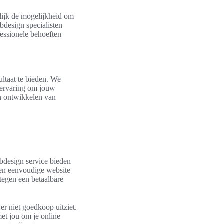
lijk de mogelijkheid om
bdesign specialisten
fessionele behoeften
ltaat te bieden. We
 ervaring om jouw
en ontwikkelen van
bdesign service bieden
een eenvoudige website
 tegen een betaalbare
er niet goedkoop uitziet.
et jou om je online