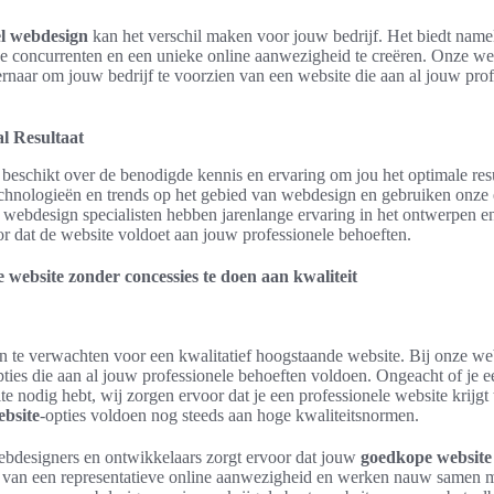
el webdesign
kan het verschil maken voor jouw bedrijf. Het biedt name
je concurrenten en een unieke online aanwezigheid te creëren. Onze we
 ernaar om jouw bedrijf te voorzien van een website die aan al jouw pro
l Resultaat
beschikt over de benodigde kennis en ervaring om jou het optimale resu
echnologieën en trends op het gebied van webdesign en gebruiken onze
e webdesign specialisten hebben jarenlange ervaring in het ontwerpen 
r dat de website voldoet aan jouw professionele behoeften.
 website zonder concessies te doen aan kwaliteit
n te verwachten voor een kwalitatief hoogstaande website. Bij onze we
ties die aan al jouw professionele behoeften voldoen. Ongeacht of je 
e nodig hebt, wij zorgen ervoor dat je een professionele website krijgt
bsite
-opties voldoen nog steeds aan hoge kwaliteitsnormen.
bdesigners en ontwikkelaars zorgt ervoor dat jouw
goedkope website
g van een representatieve online aanwezigheid en werken nauw samen m