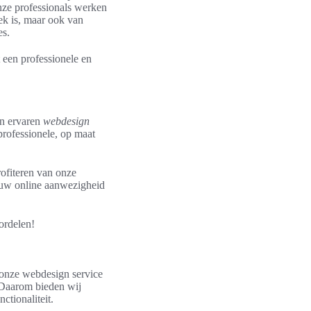
nze professionals werken
ek is, maar ook van
es.
een professionele en
en ervaren
webdesign
rofessionele, op maat
ofiteren van onze
jouw online aanwezigheid
ordelen!
j onze webdesign service
. Daarom bieden wij
ctionaliteit.