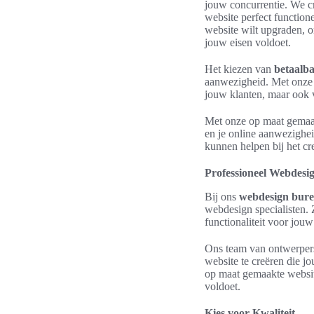
jouw concurrentie. We cr
website perfect function
website wilt upgraden, o
jouw eisen voldoet.
Het kiezen van
betaalb
aanwezigheid. Met onz
jouw klanten, maar ook 
Met onze op maat gemaak
en je online aanwezighe
kunnen helpen bij het cr
Professioneel Webdesi
Bij ons
webdesign bur
webdesign specialisten. Z
functionaliteit voor jouw
Ons team van ontwerpers 
website te creëren die j
op maat gemaakte website
voldoet.
Kies voor Kwaliteit