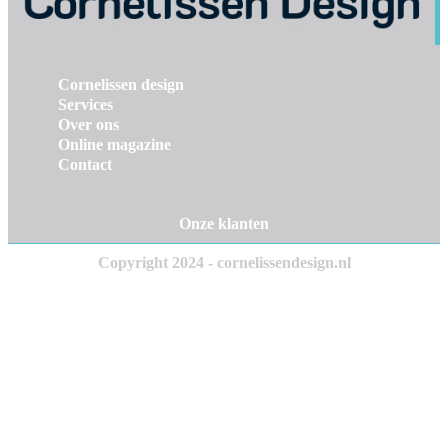
Cornelissen design
Services
Over ons
Online magazine
Contact
Onze klanten
Copyright 2024 - cornelissendesign.nl