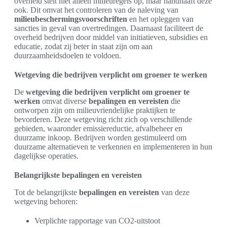
overheid stelt niet alleen milieuregels op, maar handhaaft deze
ook. Dit omvat het controleren van de naleving van
milieubeschermingsvoorschriften
en het opleggen van
sancties in geval van overtredingen. Daarnaast faciliteert de
overheid bedrijven door middel van initiatieven, subsidies en
educatie, zodat zij beter in staat zijn om aan
duurzaamheidsdoelen te voldoen.
Wetgeving die bedrijven verplicht om groener te werken
De
wetgeving die bedrijven verplicht om groener te
werken
omvat diverse
bepalingen en vereisten
die
ontworpen zijn om milieuvriendelijke praktijken te
bevorderen. Deze wetgeving richt zich op verschillende
gebieden, waaronder emissiereductie, afvalbeheer en
duurzame inkoop. Bedrijven worden gestimuleerd om
duurzame alternatieven te verkennen en implementeren in hun
dagelijkse operaties.
Belangrijkste bepalingen en vereisten
Tot de belangrijkste
bepalingen en vereisten
van deze
wetgeving behoren:
Verplichte rapportage van CO2-uitstoot