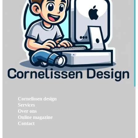
Cornelissen design
Services
Over ons
Online magazine
Contact