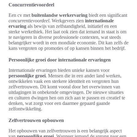
Concurrentievoordeel
Een cv met
buitenlandse werkervaring
biedt een significant
concurrentievoordeel
. Werkgevers zien
internationale
ervaring
als bewijs van zelfstandigheid, initiatief en een
sterke werkethiek. Het laat ook zien dat iemand in staat is om
te navigeren in diverse professionele contexten, wat steeds
belangrijker wordt in een mondiale economie. Dit kan zelfs de
kans vergroten op promoties of op kansen binnen het bedrijf.
Persoonlijke groei door internationale ervaringen
Internationale ervaringen bieden unieke kansen voor
persoonlijke groei
. Mensen die in een ander land werken,
ontwikkelen vaak een sterkere identiteit en vergroten hun
zelfvertrouwen. Dit komt vooral door het overwinnen van
uitdagingen in onbekende omgevingen. De nieuwe situaties
en culturen dwingen hen om zich aan te passen en creatief te
denken, wat zorgt voor een daarmee gepaard gaande
zelfontwikkeling.
Zelfvertrouwen opbouwen
Het opbouwen van zelfvertrouwen is een belangrijk aspect
van
persoonlijke groei
. Wanneer iemand de sprong naar een