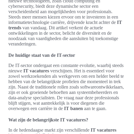
nieuwe technologieën, zoals cloud computing en
cybersecurity, biedt deze dynamische sector een
verscheidenheid aan mogelijkheden voor professionals.
Steeds meer mensen kiezen ervoor om te investeren in een
informatietechnologie carrière, drijvende kracht achter de
IT
trends
van vandaag. Dit artikel verkent de actuele
ontwikkelingen in de sector, belicht de diversiteit en de
noodzaak van vaardigheden die aansluiten bij toekomstige
veranderingen.
De huidige staat van de IT-sector
De IT-sector ondergaat een constante evolutie, waarbij steeds
nieuwe
IT vacatures
verschijnen. Het is essentieel voor
zowel werkzoekenden als werkgevers om een helder beeld te
hebben van de belangrijkste profielen die momenteel in trek
zijn. Naast de traditionele rollen zoals softwareontwikkelaars,
zijn er ook groeiende behoeften aan systeembeheerders en
data-analyse specialisten. De vraag naar deze professionals
blijft stijgen, wat aantrekkelijk is voor diegenen die
overwegen een carrière in de
IT banen
aan te gaan.
Wat zijn de belangrijkste IT vacatures?
In de hedendaagse markt zijn verschillende
IT vacatures