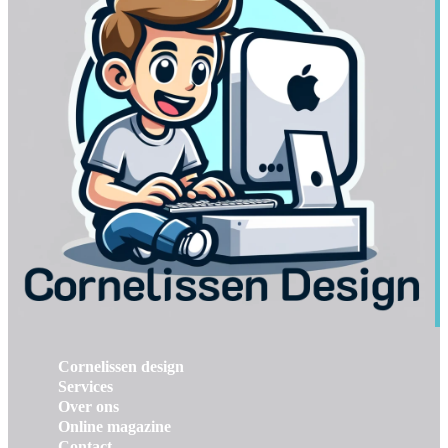
Cornelissen design
Services
Over ons
Online magazine
Contact