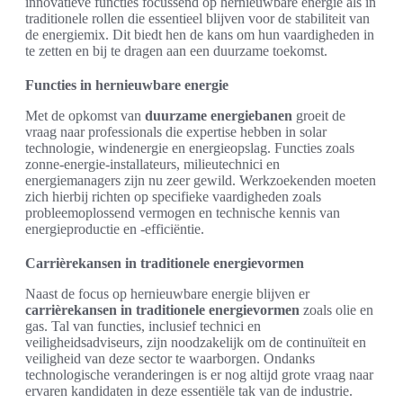
innovatieve functies focussend op hernieuwbare energie als in
traditionele rollen die essentieel blijven voor de stabiliteit van
de energiemix. Dit biedt hen de kans om hun vaardigheden in
te zetten en bij te dragen aan een duurzame toekomst.
Functies in hernieuwbare energie
Met de opkomst van
duurzame energiebanen
groeit de
vraag naar professionals die expertise hebben in solar
technologie, windenergie en energieopslag. Functies zoals
zonne-energie-installateurs, milieutechnici en
energiemanagers zijn nu zeer gewild. Werkzoekenden moeten
zich hierbij richten op specifieke vaardigheden zoals
probleemoplossend vermogen en technische kennis van
energieproductie en -efficiëntie.
Carrièrekansen in traditionele energievormen
Naast de focus op hernieuwbare energie blijven er
carrièrekansen in traditionele energievormen
zoals olie en
gas. Tal van functies, inclusief technici en
veiligheidsadviseurs, zijn noodzakelijk om de continuïteit en
veiligheid van deze sector te waarborgen. Ondanks
technologische veranderingen is er nog altijd grote vraag naar
ervaren kandidaten in deze essentiële tak van de industrie.