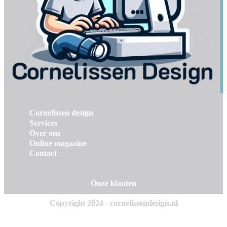
Cornelissen design
Services
Over ons
Online magazine
Contact
Onze klanten
Copyright 2024 - cornelissendesign.nl