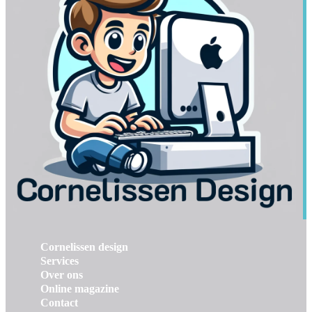
Cornelissen design
Services
Over ons
Online magazine
Contact