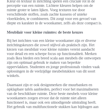
Kleur en textuur in inrichting spelen een cruciale rol in de
perceptie van een ruimte. Lichtere kleuren helpen om de
ruimte groter te laten lijken. Voeg texturen toe door
verschillende stoffen, zoals zachte kussens of unieke
vloerkleden, te combineren. Dit zorgt voor een gevoel van
diepte en karakter in de woonkamer, zelfs als deze compact is.
Meubilair voor kleine ruimtes: de beste keuzes
Bij het inrichten van een kleine woonkamer zijn er diverse
inrichtingskeuzes die zowel stijlvol als praktisch zijn. Het
kiezen van meubilair voor kleine ruimtes vereist aandacht
voor detail en een scherpe focus op functionaliteit. Merken
zoals Ikea bieden een breed scala aan meubels die ontworpen
zijn om optimaal gebruik te maken van beperkte
oppervlakken. Studenten en jonge professionals vinden vaak
oplossingen in de veelzijdige meubelstukken van dit soort
winkels.
Daarnaast zijn er ook designmerken die muurbanken en
opklapbare tafels aanbieden, perfect voor het maximaliseren
van de beschikbare ruimte. Deze beste meubels voor kleine
woonkamers zorgen ervoor dat de ruimte niet alleen
functioneel is, maar ook een uitnodigende uitstraling heeft.
Het gebruik van multifunctionele stukken kan bijdragen aan