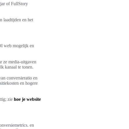
jar of FullStory
 laadtijden en het
OI web mogelijk en
r ze media-uitgaven
lk kanaal te tonen.
van conversieratio en
sitiekosten en hogere
tig; zie
hoe je website
onversiemetrics. en