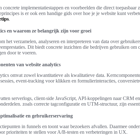
gen concrete implementatiestappen en voorbeelden die direct toepasbaar z
ieprincipes is er ook een handige gids over hoe je je website kunt verbe
etips
.
tics en waarom ze belangrijk zijn voor groei
 om het verzamelen, analyseren en interpreteren van data over gebruiker
emprestaties. Dit biedt concrete inzichten die bedrijven gebruiken om c
gen door te voeren.
nenten van website analytics
lytics omvat zowel kwantitatieve als kwalitatieve data. Kerncomponente
sessies, event-tracking voor klikken en formulierinteracties, conversie
ten serverlogs, client-side JavaScript, API-koppelingen naar CRM en 
derdelen. zoals correcte tagconfiguratie en UTM-structuur, zijn essenti
ptimalisatie en gebruikerservaring
frictiepunten in funnels en toont waar bezoekers afvallen. Daarmee onder
or prioriteiten te stellen voor A/B-testen en verbeteringen in UX.