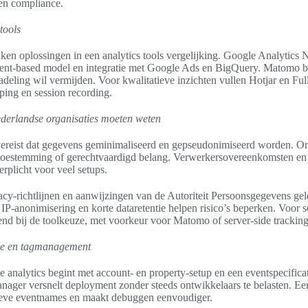
en compliance.
tools
ijken oplossingen in een analytics tools vergelijking. Google Analytics 
ent-based model en integratie met Google Ads en BigQuery. Matomo bie
adeling wil vermijden. Voor kwalitatieve inzichten vullen Hotjar en Ful
ping en session recording.
derlandse organisaties moeten weten
ereist dat gegevens geminimaliseerd en gepseudonimiseerd worden. Or
 toestemming of gerechtvaardigd belang. Verwerkersovereenkomsten en 
erplicht voor veel setups.
y-richtlijnen en aanwijzingen van de Autoriteit Persoonsgegevens geld
 IP-anonimisering en korte dataretentie helpen risico’s beperken. Voor
end bij de toolkeuze, met voorkeur voor Matomo of server-side tracking
ie en tagmanagement
e analytics begint met account- en property-setup en een eventspecifi
ger versnelt deployment zonder steeds ontwikkelaars te belasten. Een
ieve eventnames en maakt debuggen eenvoudiger.