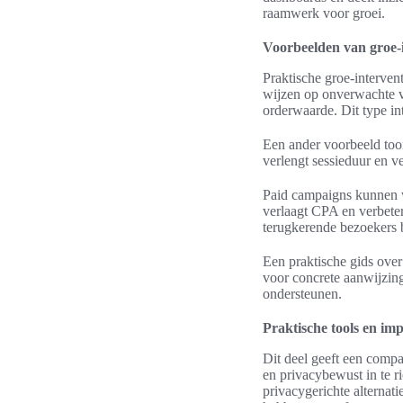
raamwerk voor groei.
Voorbeelden van groe-i
Praktische groe-interven
wijzen op onverwachte v
orderwaarde. Dit type in
Een ander voorbeeld toon
verlengt sessieduur en v
Paid campaigns kunnen w
verlaagt CPA en verbeter
terugkerende bezoekers b
Een praktische gids over
voor concrete aanwijzi
ondersteunen.
Praktische tools en im
Dit deel geeft een compa
en privacybewust in te r
privacygerichte alternat