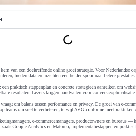
l
e kern van een doeltreffende online groei strategie. Voor Nederlandse or
uleren, bieden data en inzichten een helder spoor naar betere prestaties
l: een praktisch stappenplan en concrete strategieën aanreiken om websit
etbare resultaten. Lezers krijgen handvatten voor conversieoptimalisati
 vraagt om balans tussen performance en privacy. De groei van e-comme
 op teams om snel te verbeteren, terwijl AVG-conforme meetpraktijken es
rketingmanagers, e-commercemanagers, productowners en bureaus — kri
ols zoals Google Analytics en Matomo, implementatiestappen en praktis