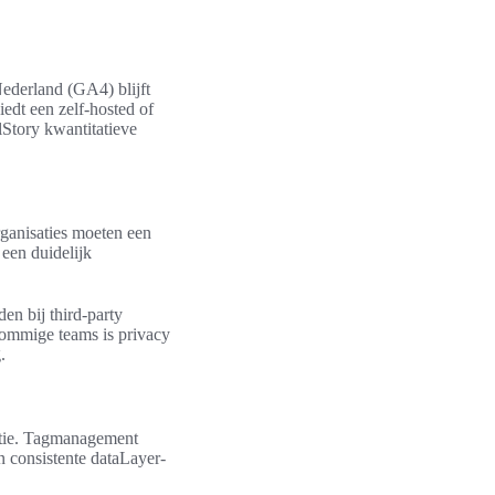
Nederland (GA4) blijft
dt een zelf-hosted of
lStory kwantitatieve
ganisaties moeten een
een duidelijk
en bij third-party
 sommige teams is privacy
.
catie. Tagmanagement
 consistente dataLayer-