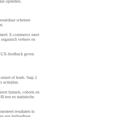
lan opstellen.
essieduur schetsen
t.
entieel. E-commerce meet
 organisch verkeer en
eve UX-feedback geven
omzet of leads. Stap 2
s actieplan.
eert funnels, cohorts en
-test en statistische
enteert resultaten in
men een herhaalbaar