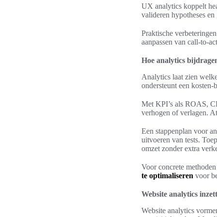
UX analytics koppelt hea
valideren hypotheses en 
Praktische verbeteringen
aanpassen van call-to-ac
Hoe analytics bijdrag
Analytics laat zien wel
ondersteunt een kosten-ba
Met KPI’s als ROAS, CP
verhogen of verlagen. At
Een stappenplan voor ana
uitvoeren van tests. Toe
omzet zonder extra verke
Voor concrete methoden e
te optimaliseren
voor be
Website analytics inzet
Website analytics vormen