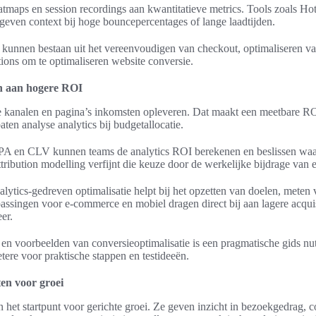
tmaps en session recordings aan kwantitatieve metrics. Tools zoals Hot
geven context bij hoge bouncepercentages of lange laadtijden.
 kunnen bestaan uit het vereenvoudigen van checkout, optimaliseren van
tions om te optimaliseren website conversie.
en aan hogere ROI
ke kanalen en pagina’s inkomsten opleveren. Dat maakt een meetbare R
ten analyse analytics bij budgetallocatie.
A en CLV kunnen teams de analytics ROI berekenen en beslissen waa
tribution modelling verfijnt die keuze door de werkelijke bijdrage van e
lytics-gedreven optimalisatie helpt bij het opzetten van doelen, meten 
passingen voor e-commerce en mobiel dragen direct bij aan lagere acqui
er.
n voorbeelden van conversieoptimalisatie is een pragmatische gids nut
tere voor praktische stappen en testideeën.
ten voor groei
 het startpunt voor gerichte groei. Ze geven inzicht in bezoekgedrag, c