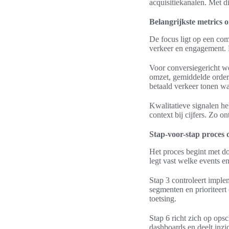
acquisitiekanalen. Met di
Belangrijkste metrics o
De focus ligt op een com
verkeer en engagement. B
Voor conversiegericht we
omzet, gemiddelde order
betaald verkeer tonen w
Kwalitatieve signalen he
context bij cijfers. Zo o
Stap-voor-stap proces o
Het proces begint met d
legt vast welke events e
Stap 3 controleert imple
segmenten en prioriteert
toetsing.
Stap 6 richt zich op ops
dashboards en deelt inzi