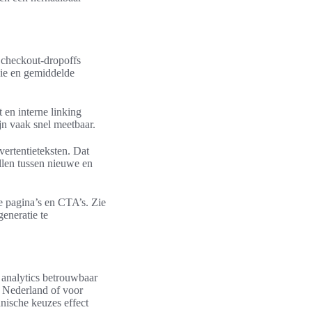
e checkout-dropoffs
sie en gemiddelde
 en interne linking
jn vaak snel meetbaar.
ertentieteksten. Dat
llen tussen nieuwe en
e pagina’s en CTA’s. Zie
eneratie te
 analytics betrouwbaar
s Nederland of voor
nische keuzes effect