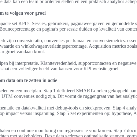
e data kan een team prioriteiten stellen en een praktisch analytics actiep
m te volgen voor groei
pacte set KPI’s. Sessies, gebruikers, paginaweergaven en gemiddelde s
ouncepercentage en pagina’s per sessie duiden op kwaliteit van conten
rk zijn conversieratio, conversies per kanaal en conversiemetrics. ess
waarde en winkelwagenverlatingspercentage. Acquisition metrics zoals
aar groei vandaan komt.
lpen bij interpretatie. Klanttevredenheid, supportcontacten en negati
ntstaat een vollediger beeld van kansen voor KPI website groei.
m data om te zetten in actie
oelen en een meetplan. Stap 1 definieert SMART-doelen gekoppeld aan 
n UTM-conventies nodig zijn. Dit vormt de ruggengraat van het analytic
mentatie en datakwaliteit met debug-tools en steekproeven. Stap 4 analys
 op impact versus inspanning. Stap 5 zet experimenten op: hypothese, A/B
chalen en continue monitoring om regressies te voorkomen. Stap 7 docum
chten met stakeholders. Deze data gedreven optimalisatie stappen. vor