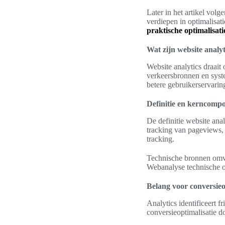
Later in het artikel vol
verdiepen in optimalisat
praktische optimalisati
Wat zijn website analy
Website analytics draait
verkeersbronnen en syste
betere gebruikerservarin
Definitie en kerncompo
De definitie website ana
tracking van pageviews, 
tracking.
Technische bronnen omvat
Webanalyse technische on
Belang voor conversieo
Analytics identificeert 
conversieoptimalisatie do