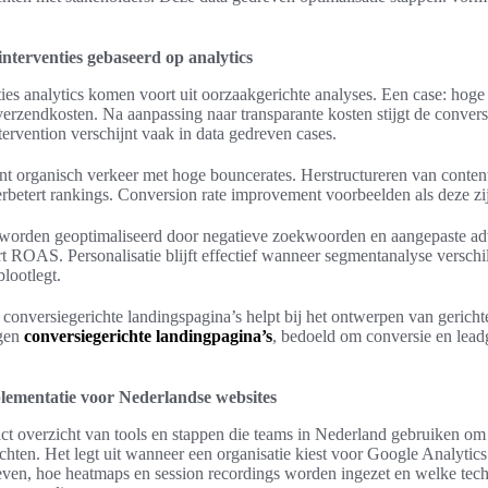
nterventies gebaseerd op analytics
ties analytics komen voort uit oorzaakgerichte analyses. Een case: hog
erzendkosten. Na aanpassing naar transparante kosten stijgt de conver
tervention verschijnt vaak in data gedreven cases.
t organisch verkeer met hoge bouncerates. Herstructureren van content
erbetert rankings. Conversion rate improvement voorbeelden als deze zi
orden geoptimaliseerd door negatieve zoekwoorden en aangepaste adv
t ROAS. Personalisatie blijft effectief wanneer segmentanalyse verschi
lootlegt.
 conversiegerichte landingspagina’s helpt bij het ontwerpen van gericht
ngen
conversiegerichte landingpagina’s
, bedoeld om conversie en leadg
plementatie voor Nederlandse websites
ct overzicht van tools en stappen die teams in Nederland gebruiken om
ichten. Het legt uit wanneer een organisatie kiest voor Google Analytic
ieven, hoe heatmaps en session recordings worden ingezet en welke tech