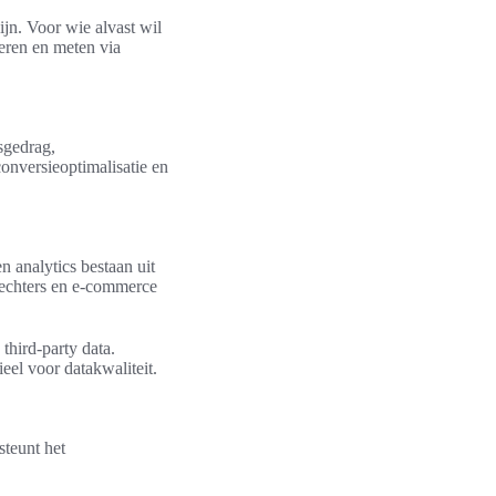
ijn. Voor wie alvast wil
teren en meten via
sgedrag,
onversieoptimalisatie en
n analytics bestaan uit
trechters en e‑commerce
third-party data.
eel voor datakwaliteit.
steunt het