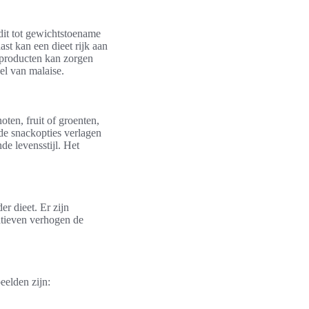
dit tot gewichtstoename
st kan een dieet rijk aan
 producten kan zorgen
el van malaise.
oten, fruit of groenten,
de snackopties verlagen
de levensstijl. Het
r dieet. Er zijn
natieven verhogen de
eelden zijn: