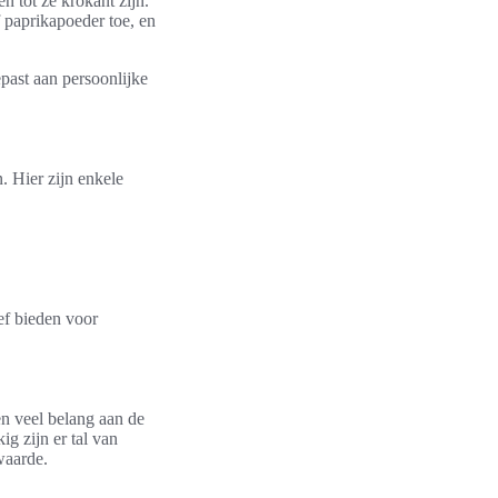
n tot ze krokant zijn.
 paprikapoeder toe, en
past aan persoonlijke
. Hier zijn enkele
.
ef bieden voor
en veel belang aan de
g zijn er tal van
waarde.