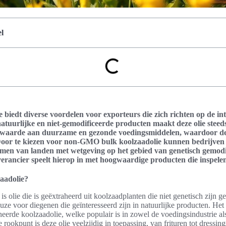
l
iedt diverse voordelen voor exporteurs die zich richten op de in
atuurlijke en niet-gemodificeerde producten maakt deze olie steeds
waarde aan duurzame en gezonde voedingsmiddelen, waardoor 
t. Door te kiezen voor non-GMO bulk koolzaadolie kunnen bedrijven
rmen van landen met wetgeving op het gebied van genetisch gemod
everancier speelt hierop in met hoogwaardige producten die inspele
aadolie?
olie die is geëxtraheerd uit koolzaadplanten die niet genetisch zijn g
uze voor diegenen die geïnteresseerd zijn in natuurlijke producten. Het
fineerde koolzaadolie, welke populair is in zowel de voedingsindustrie a
rookpunt is deze olie veelzijdig in toepassing, van frituren tot dressing