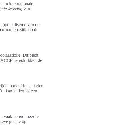
aan internationale
iënte levering
van
t optimaliseren van de
ncurrentiepositie op de
oolzaadolie. Dit biedt
en HACCP benadrukken de
ijde markt. Het laat zien
it kan leiden tot een
jn vaak bereid meer te
ieve positie op