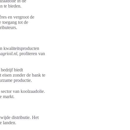
lzaadolie in de
n te bieden.
res en vergroot de
 toegang tot de
ibuteurs.
n kwaliteitsproducten
agrioil.nl
, profiteren van
bedrijf biedt
it eisen zonder de bank te
urzame productie.
 sector van koolzaadolie.
e markt.
wijde distributie. Het
e landen.