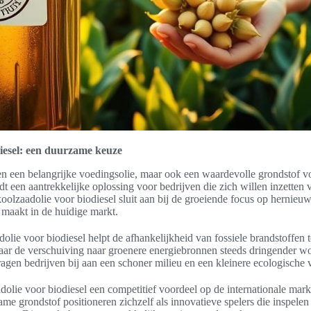
iesel: een duurzame keuze
een een belangrijke voedingsolie, maar ook een waardevolle grondstof v
edt een aantrekkelijke oplossing voor bedrijven die zich willen inzette
lzaadolie voor biodiesel sluit aan bij de groeiende focus op hernieu
r maakt in de huidige markt.
olie voor biodiesel helpt de afhankelijkheid van fossiele brandstoffen t
aar de verschuiving naar groenere energiebronnen steeds dringender wo
gen bedrijven bij aan een schoner milieu en een kleinere ecologische 
olie voor biodiesel een competitief voordeel op de internationale mark
ame grondstof positioneren zichzelf als innovatieve spelers die inspelen