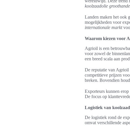
wereldwijd. Deze trend h
koolzaadolie groothande
Landen maken het ook ge
mogelijkheden voor expor
internationale markt
voor
Waarom kiezen voor Agr
Agrioil is een betrouwb
voor zowel de binnenland
een breed scala aan pro
De reputatie van Agrioil 
competitieve prijzen voor
breken. Bovendien houdt
Exporteurs kunnen erop r
De focus op klanttevrede
Logistiek van koolzaad
De logistiek rond de exp
omvat verschillende aspe