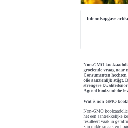
Inhoudsopgave artike
Non-GMO koolzaadolie b
groeiende vraag naar n
Consumenten hechten 
olie aanzienlijk stijg
strengere kwaliteitsno
Agrioil koolzaadolie l
Wat is non-GMO koolz
Non-GMO koolzaadolie is 
het een aantrekkelijke ke
resulteert vaak in geraf
zijn milde smaak en hoge 