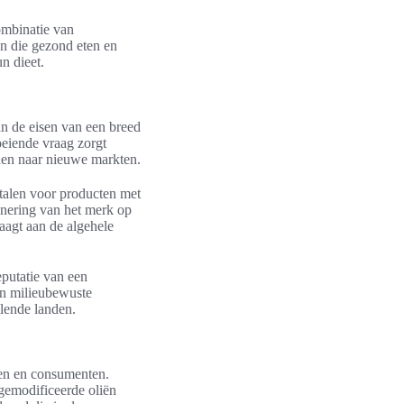
ombinatie van
n die gezond eten en
n dieet.
an de eisen van een breed
oeiende vraag zorgt
iden naar nieuwe markten.
talen voor producten met
onering van het merk op
aagt aan de algehele
putatie van een
een milieubewuste
llende landen.
ten en consumenten.
-gemodificeerde oliën