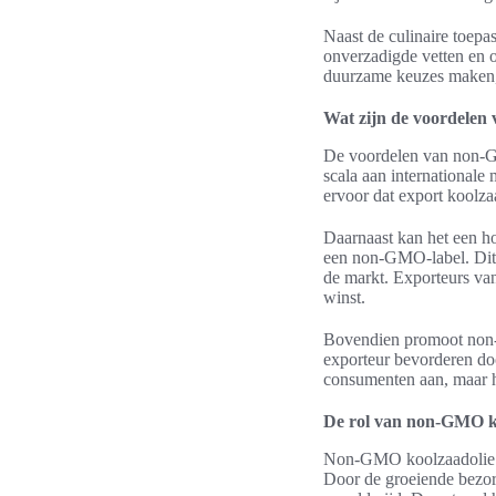
Naast de culinaire toep
onverzadigde vetten en 
duurzame keuzes maken, 
Wat zijn de voordelen
De voordelen van non-GMO
scala aan internationale
ervoor dat export koolza
Daarnaast kan het een h
een non-GMO-label. Dit 
de markt. Exporteurs van
winst.
Bovendien promoot non-
exporteur bevorderen door
consumenten aan, maar he
De rol van non-GMO ko
Non-GMO koolzaadolie sp
Door de groeiende bezorg