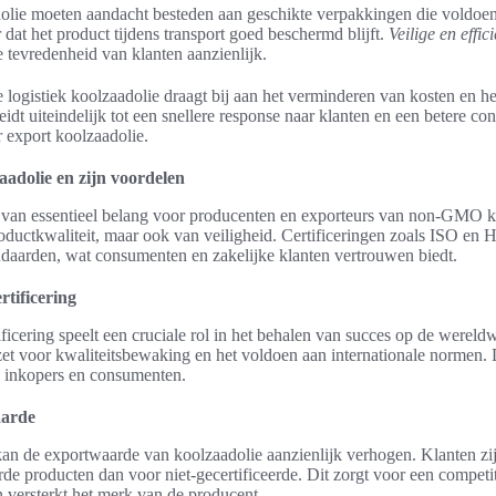
olie moeten aandacht besteden aan geschikte verpakkingen die voldoen 
 dat het product tijdens transport goed beschermd blijft.
Veilige en effic
 tevredenheid van klanten aanzienlijk.
logistiek koolzaadolie draagt bij aan het verminderen van kosten en he
eidt uiteindelijk tot een snellere response naar klanten en een betere co
r export koolzaadolie.
aadolie en zijn voordelen
is van essentieel belang voor producenten en exporteurs van non-GMO k
productkwaliteit, maar ook van veiligheid. Certificeringen zoals ISO 
ndaarden, wat consumenten en zakelijke klanten vertrouwen biedt.
rtificering
ificering speelt een cruciale rol in het behalen van succes op de wereldw
zet voor kwaliteitsbewaking en het voldoen aan internationale normen. D
 inkopers en consumenten.
aarde
kan de exportwaarde van koolzaadolie aanzienlijk verhogen. Klanten zi
rde producten dan voor niet-gecertificeerde. Dit zorgt voor een competit
n versterkt het merk van de producent.