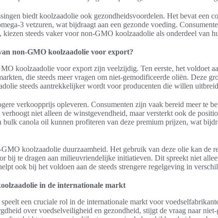
assingen biedt koolzaadolie ook gezondheidsvoordelen. Het bevat een c
omega-3 vetzuren, wat bijdraagt aan een gezonde voeding. Consumente
kiezen steeds vaker voor non-GMO koolzaadolie als onderdeel van hu
 van non-GMO koolzaadolie voor export?
 koolzaadolie voor export zijn veelzijdig. Ten eerste, het voldoet a
 markten, die steeds meer vragen om niet-gemodificeerde oliën. Deze gr
adolie steeds aantrekkelijker wordt voor producenten die willen uitbre
ogere verkoopprijs opleveren. Consumenten zijn vaak bereid meer te be
verhoogt niet alleen de winstgevendheid, maar versterkt ook de positi
 bulk canola oil kunnen profiteren van deze premium prijzen, wat bijdr
GMO koolzaadolie duurzaamheid. Het gebruik van deze olie kan de re
 bij te dragen aan milieuvriendelijke initiatieven. Dit spreekt niet all
lpt ook bij het voldoen aan de steeds strengere regelgeving in verschi
olzaadolie in de internationale markt
eelt een cruciale rol in de internationale markt voor voedselfabrikan
dheid over voedselveiligheid en gezondheid, stijgt de vraag naar niet