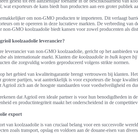
eeft geleid tot een aanzienlijke toename in de beschikbaarheid van koo
l
, wat exporteurs de kans biedt hun producten aan een groter publiek aa
makkelijker om non-GMO producten te importeren. Dit verlaagt barriè
teurs om te opereren in deze lucratieve markten. De verbreding van de
 non-GMO koolzaadolie biedt kansen voor zowel producenten als distr
ioil koolzaadolie leverancier?
are leverancier van non-GMO koolzaadolie, gericht op het aanbieden va
se als internationale markt. Klanten die
koolzaadolie in bulk kopen bij 
ducten die zorgvuldig worden geproduceerd volgens strikte normen.
op het gebied van kwaliteitsgarantie brengt vertrouwen bij klanten. Het 
 grotere partijen, wat aantrekkelijk is voor exporteurs die hoge kwalite
 Agrioil zich aan de hoogste standaarden voor voedselveiligheid en du
ekenen dat Agrioil een ideale partner is voor hun benodigdheden in de
nheid en productintegriteit maakt het onderscheidend in de competitiev
olie export
ort van koolzaadolie is van cruciaal belang voor een succesvolle wereld
cten zoals transport, opslag en voldoen aan de douane-eisen van divers