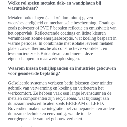
Welke rol spelen metalen dak- en wandplaten bij
warmtebeheer?
Metalen buitenlagen (staal of aluminium) geven
weersbestendigheid en mechanische bescherming. Coatings
zoals polyester of PVDF bepalen reflectie en emissiviteit van
het oppervlak. Reflecterende coatings en lichte kleuren
verminderen zonne-energieabsorptie, wat koeling bespaart in
warme periodes. In combinatie met isolatie leveren metalen
platen zowel thermische als constructieve voordelen, en
leveranciers zoals Bridanbv.nl combineren deze
eigenschappen in maatwerkoplossingen.
Waarom kiezen bedrijfspanden en industriële gebouwen
voor geïsoleerde beplating?
Geïsoleerde systemen verlagen bedrijfskosten door minder
gebruik van verwarming en koeling en verbeteren het
werkcomfort. Ze hebben vaak een lange levensduur en de
metalen componenten zijn recyclebaar, wat bijdraagt aan
duurzaamheidscertificaten zoals BREEAM of LEED.
Bovendien maken ze integratie met zonnepanelen en andere
duurzame technieken eenvoudig, wat de totale
energieprestatie van het gebouw verbetert.