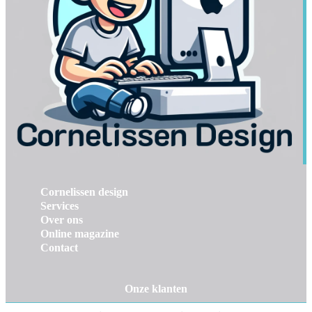
Cornelissen design
Services
Over ons
Online magazine
Contact
Onze klanten