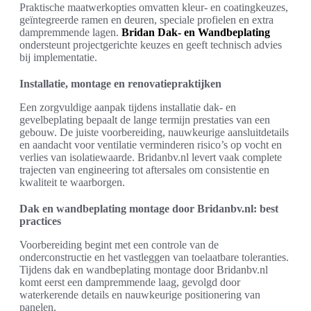
Praktische maatwerkopties omvatten kleur- en coatingkeuzes,
geïntegreerde ramen en deuren, speciale profielen en extra
dampremmende lagen.
Bridan Dak- en Wandbeplating
ondersteunt projectgerichte keuzes en geeft technisch advies
bij implementatie.
Installatie, montage en renovatiepraktijken
Een zorgvuldige aanpak tijdens installatie dak- en
gevelbeplating bepaalt de lange termijn prestaties van een
gebouw. De juiste voorbereiding, nauwkeurige aansluitdetails
en aandacht voor ventilatie verminderen risico’s op vocht en
verlies van isolatiewaarde. Bridanbv.nl levert vaak complete
trajecten van engineering tot aftersales om consistentie en
kwaliteit te waarborgen.
Dak en wandbeplating montage door Bridanbv.nl: best
practices
Voorbereiding begint met een controle van de
onderconstructie en het vastleggen van toelaatbare toleranties.
Tijdens dak en wandbeplating montage door Bridanbv.nl
komt eerst een dampremmende laag, gevolgd door
waterkerende details en nauwkeurige positionering van
panelen.