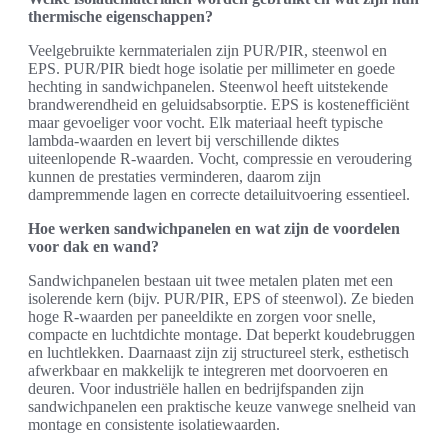
thermische eigenschappen?
Veelgebruikte kernmaterialen zijn PUR/PIR, steenwol en
EPS. PUR/PIR biedt hoge isolatie per millimeter en goede
hechting in sandwichpanelen. Steenwol heeft uitstekende
brandwerendheid en geluidsabsorptie. EPS is kostenefficiënt
maar gevoeliger voor vocht. Elk materiaal heeft typische
lambda-waarden en levert bij verschillende diktes
uiteenlopende R-waarden. Vocht, compressie en veroudering
kunnen de prestaties verminderen, daarom zijn
dampremmende lagen en correcte detailuitvoering essentieel.
Hoe werken sandwichpanelen en wat zijn de voordelen
voor dak en wand?
Sandwichpanelen bestaan uit twee metalen platen met een
isolerende kern (bijv. PUR/PIR, EPS of steenwol). Ze bieden
hoge R-waarden per paneeldikte en zorgen voor snelle,
compacte en luchtdichte montage. Dat beperkt koudebruggen
en luchtlekken. Daarnaast zijn zij structureel sterk, esthetisch
afwerkbaar en makkelijk te integreren met doorvoeren en
deuren. Voor industriële hallen en bedrijfspanden zijn
sandwichpanelen een praktische keuze vanwege snelheid van
montage en consistente isolatiewaarden.