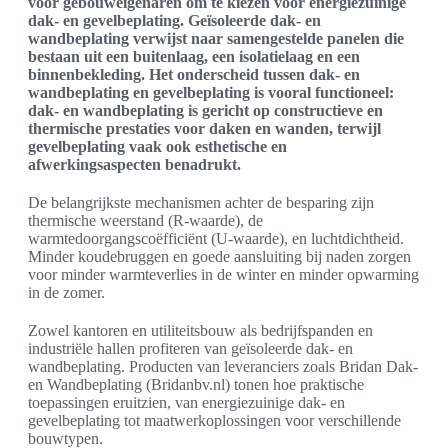
voor gebouweigenaren om te kiezen voor energiezuinige
dak- en gevelbeplating. Geïsoleerde dak- en
wandbeplating verwijst naar samengestelde panelen die
bestaan uit een buitenlaag, een isolatielaag en een
binnenbekleding. Het onderscheid tussen dak- en
wandbeplating en gevelbeplating is vooral functioneel:
dak- en wandbeplating is gericht op constructieve en
thermische prestaties voor daken en wanden, terwijl
gevelbeplating vaak ook esthetische en
afwerkingsaspecten benadrukt.
De belangrijkste mechanismen achter de besparing zijn
thermische weerstand (R-waarde), de
warmtedoorgangscoëfficiënt (U-waarde), en luchtdichtheid.
Minder koudebruggen en goede aansluiting bij naden zorgen
voor minder warmteverlies in de winter en minder opwarming
in de zomer.
Zowel kantoren en utiliteitsbouw als bedrijfspanden en
industriële hallen profiteren van geïsoleerde dak- en
wandbeplating. Producten van leveranciers zoals Bridan Dak-
en Wandbeplating (Bridanbv.nl) tonen hoe praktische
toepassingen eruitzien, van energiezuinige dak- en
gevelbeplating tot maatwerkoplossingen voor verschillende
bouwtypen.