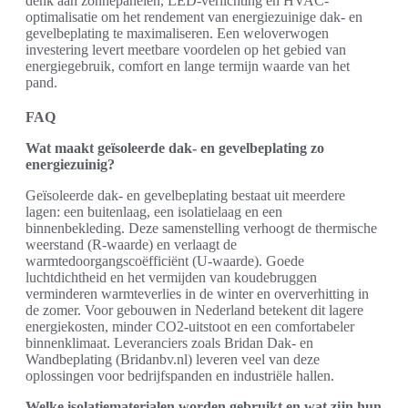
denk aan zonnepanelen, LED-verlichting en HVAC-
optimalisatie om het rendement van energiezuinige dak- en
gevelbeplating te maximaliseren. Een weloverwogen
investering levert meetbare voordelen op het gebied van
energiegebruik, comfort en lange termijn waarde van het
pand.
FAQ
Wat maakt geïsoleerde dak- en gevelbeplating zo
energiezuinig?
Geïsoleerde dak- en gevelbeplating bestaat uit meerdere
lagen: een buitenlaag, een isolatielaag en een
binnenbekleding. Deze samenstelling verhoogt de thermische
weerstand (R-waarde) en verlaagt de
warmtedoorgangscoëfficiënt (U-waarde). Goede
luchtdichtheid en het vermijden van koudebruggen
verminderen warmteverlies in de winter en oververhitting in
de zomer. Voor gebouwen in Nederland betekent dit lagere
energiekosten, minder CO2-uitstoot en een comfortabeler
binnenklimaat. Leveranciers zoals Bridan Dak- en
Wandbeplating (Bridanbv.nl) leveren veel van deze
oplossingen voor bedrijfspanden en industriële hallen.
Welke isolatiematerialen worden gebruikt en wat zijn hun