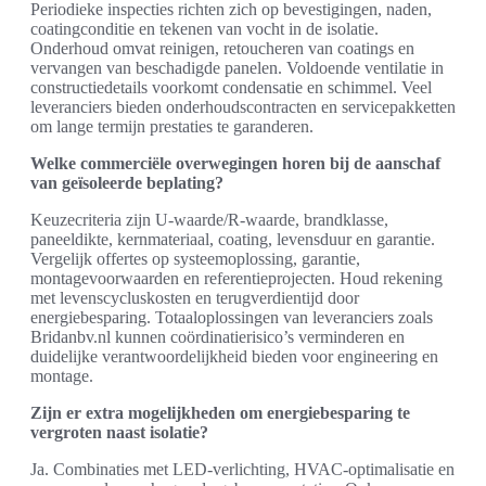
Periodieke inspecties richten zich op bevestigingen, naden,
coatingconditie en tekenen van vocht in de isolatie.
Onderhoud omvat reinigen, retoucheren van coatings en
vervangen van beschadigde panelen. Voldoende ventilatie in
constructiedetails voorkomt condensatie en schimmel. Veel
leveranciers bieden onderhoudscontracten en servicepakketten
om lange termijn prestaties te garanderen.
Welke commerciële overwegingen horen bij de aanschaf
van geïsoleerde beplating?
Keuzecriteria zijn U‑waarde/R‑waarde, brandklasse,
paneeldikte, kernmateriaal, coating, levensduur en garantie.
Vergelijk offertes op systeemoplossing, garantie,
montagevoorwaarden en referentieprojecten. Houd rekening
met levenscycluskosten en terugverdientijd door
energiebesparing. Totaaloplossingen van leveranciers zoals
Bridanbv.nl kunnen coördinatierisico’s verminderen en
duidelijke verantwoordelijkheid bieden voor engineering en
montage.
Zijn er extra mogelijkheden om energiebesparing te
vergroten naast isolatie?
Ja. Combinaties met LED‑verlichting, HVAC‑optimalisatie en