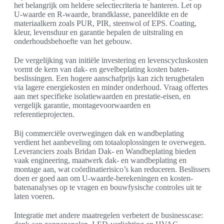
het belangrijk om heldere selectiecriteria te hanteren. Let op
U-waarde en R-waarde, brandklasse, paneeldikte en de
materiaalkern zoals PUR, PIR, steenwol of EPS. Coating,
kleur, levensduur en garantie bepalen de uitstraling en
onderhoudsbehoefte van het gebouw.
De vergelijking van initiële investering en levenscycluskosten
vormt de kern van dak- en gevelbeplating kosten baten-
beslissingen. Een hogere aanschafprijs kan zich terugbetalen
via lagere energiekosten en minder onderhoud. Vraag offertes
aan met specifieke isolatiewaarden en prestatie-eisen, en
vergelijk garantie, montagevoorwaarden en
referentieprojecten.
Bij commerciële overwegingen dak en wandbeplating
verdient het aanbeveling om totaaloplossingen te overwegen.
Leveranciers zoals Bridan Dak- en Wandbeplating bieden
vaak engineering, maatwerk dak- en wandbeplating en
montage aan, wat coördinatierisico’s kan reduceren. Beslissers
doen er goed aan om U-waarde-berekeningen en kosten-
batenanalyses op te vragen en bouwfysische controles uit te
laten voeren.
Integratie met andere maatregelen verbetert de businesscase: