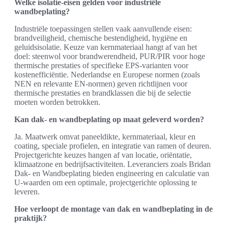
Welke isolatie-eisen gelden voor industriële
wandbeplating?
Industriële toepassingen stellen vaak aanvullende eisen:
brandveiligheid, chemische bestendigheid, hygiëne en
geluidsisolatie. Keuze van kernmateriaal hangt af van het
doel: steenwol voor brandwerendheid, PUR/PIR voor hoge
thermische prestaties of specifieke EPS‑varianten voor
kostenefficiëntie. Nederlandse en Europese normen (zoals
NEN en relevante EN-normen) geven richtlijnen voor
thermische prestaties en brandklassen die bij de selectie
moeten worden betrokken.
Kan dak- en wandbeplating op maat geleverd worden?
Ja. Maatwerk omvat paneeldikte, kernmateriaal, kleur en
coating, speciale profielen, en integratie van ramen of deuren.
Projectgerichte keuzes hangen af van locatie, oriëntatie,
klimaatzone en bedrijfsactiviteiten. Leveranciers zoals Bridan
Dak- en Wandbeplating bieden engineering en calculatie van
U‑waarden om een optimale, projectgerichte oplossing te
leveren.
Hoe verloopt de montage van dak en wandbeplating in de
praktijk?