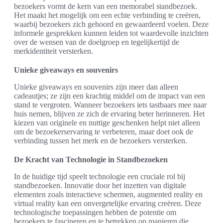
bezoekers vormt de kern van een memorabel standbezoek.
Het maakt het mogelijk om een echte verbinding te creëren,
waarbij bezoekers zich gehoord en gewaardeerd voelen. Deze
informele gesprekken kunnen leiden tot waardevolle inzichten
over de wensen van de doelgroep en tegelijkertijd de
merkidentiteit versterken.
Unieke giveaways en souvenirs
Unieke giveaways en souvenirs zijn meer dan alleen
cadeautjes; ze zijn een krachtig middel om de impact van een
stand te vergroten. Wanneer bezoekers iets tastbaars mee naar
huis nemen, blijven ze zich de ervaring beter herinneren. Het
kiezen van originele en nuttige geschenken helpt niet alleen
om de bezoekerservaring te verbeteren, maar doet ook de
verbinding tussen het merk en de bezoekers versterken.
De Kracht van Technologie in Standbezoeken
In de huidige tijd speelt technologie een cruciale rol bij
standbezoeken. Innovatie door het inzetten van digitale
elementen zoals interactieve schermen, augmented reality en
virtual reality kan een onvergetelijke ervaring creëren. Deze
technologische toepassingen hebben de potentie om
bezoekers te fascineren en te betrekken op manieren die