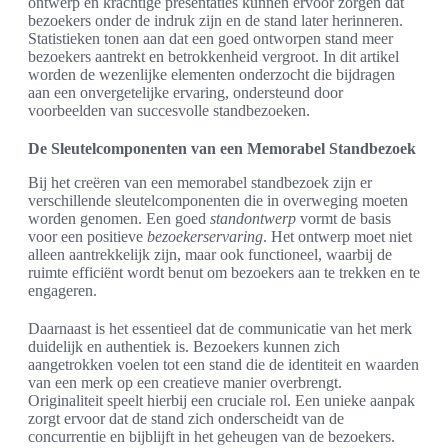
ontwerp en krachtige presentaties kunnen ervoor zorgen dat
bezoekers onder de indruk zijn en de stand later herinneren.
Statistieken tonen aan dat een goed ontworpen stand meer
bezoekers aantrekt en betrokkenheid vergroot. In dit artikel
worden de wezenlijke elementen onderzocht die bijdragen
aan een onvergetelijke ervaring, ondersteund door
voorbeelden van succesvolle standbezoeken.
De Sleutelcomponenten van een Memorabel Standbezoek
Bij het creëren van een memorabel standbezoek zijn er
verschillende sleutelcomponenten die in overweging moeten
worden genomen. Een goed
standontwerp
vormt de basis
voor een positieve
bezoekerservaring
. Het ontwerp moet niet
alleen aantrekkelijk zijn, maar ook functioneel, waarbij de
ruimte efficiënt wordt benut om bezoekers aan te trekken en te
engageren.
Daarnaast is het essentieel dat de communicatie van het merk
duidelijk en authentiek is. Bezoekers kunnen zich
aangetrokken voelen tot een stand die de identiteit en waarden
van een merk op een creatieve manier overbrengt.
Originaliteit speelt hierbij een cruciale rol. Een unieke aanpak
zorgt ervoor dat de stand zich onderscheidt van de
concurrentie en bijblijft in het geheugen van de bezoekers.