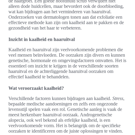
de haargroei. Een goede hoofdhuid scrub verwijdert niet
alleen dode huidcellen, maar bevordert ook de doorbloeding,
wat kan bijdragen aan het verminderen van haaruitval.
Onderzoeken van dermatologen tonen aan dat exfoliatie een
effectieve methode kan zijn om kaalheid aan te pakken en de
gezondheid van het haar te verbeteren.
Inzicht in kaalheid en haaruitval
Kaalheid en haaruitval zijn veelvoorkomende problemen die
veel mensen beïnvloeden. De oorzaken zijn divers en kunnen
genetische, hormonale en omgevingsfactoren omvatten. Het is
essentieel om inzicht te krijgen in de verschillende soorten
haaruitval en de achterliggende haaruitval oorzaken om
effectief kaalheid te behandelen.
Wat veroorzaakt kaalheid?
Verschillende factoren kunnen bijdragen aan kaalheid.
Stress
,
bepaalde medische aandoeningen en zelfs een ongezonde
levensstijl spelen vaak een rol. Genetische aanleg is vaak de
meest herkenbare haaruitval oorzaak. Androgenetische
alopecia, ook wel bekend als erfelijke kaalheid, is een
veelvoorkomende vorm. Het is belangrijk om de specifieke
oorzaken te identificeren om de juiste oplossingen te vinden.