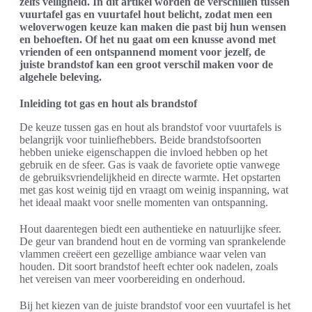
zelfs veiligheid. In dit artikel worden de verschillen tussen
vuurtafel gas en vuurtafel hout belicht, zodat men een
weloverwogen keuze kan maken die past bij hun wensen
en behoeften. Of het nu gaat om een knusse avond met
vrienden of een ontspannend moment voor jezelf, de
juiste brandstof kan een groot verschil maken voor de
algehele beleving.
Inleiding tot gas en hout als brandstof
De keuze tussen gas en hout als brandstof voor vuurtafels is
belangrijk voor tuinliefhebbers. Beide brandstofsoorten
hebben unieke eigenschappen die invloed hebben op het
gebruik en de sfeer. Gas is vaak de favoriete optie vanwege
de gebruiksvriendelijkheid en directe warmte. Het opstarten
met gas kost weinig tijd en vraagt om weinig inspanning, wat
het ideaal maakt voor snelle momenten van ontspanning.
Hout daarentegen biedt een authentieke en natuurlijke sfeer.
De geur van brandend hout en de vorming van sprankelende
vlammen creëert een gezellige ambiance waar velen van
houden. Dit soort brandstof heeft echter ook nadelen, zoals
het vereisen van meer voorbereiding en onderhoud.
Bij het kiezen van de juiste brandstof voor een vuurtafel is het