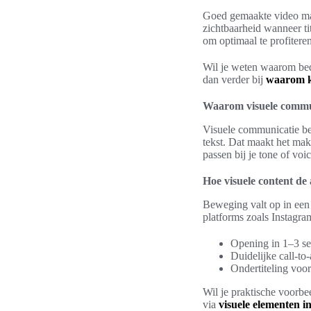
Goed gemaakte video mark
zichtbaarheid wanneer tit
om optimaal te profitere
Wil je weten waarom bedr
dan verder bij
waarom k
Waarom visuele communi
Visuele communicatie be
tekst. Dat maakt het mak
passen bij je tone of voi
Hoe visuele content de
Beweging valt op in een
platforms zoals Instagra
Opening in 1–3 s
Duidelijke call-to
Ondertiteling voor
Wil je praktische voorbe
via
visuele elementen i