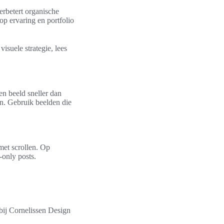
erbetert organische
 op ervaring en portfolio
isuele strategie, lees
n beeld sneller dan
en. Gebruik beelden die
met scrollen. Op
-only posts.
 bij Cornelissen Design