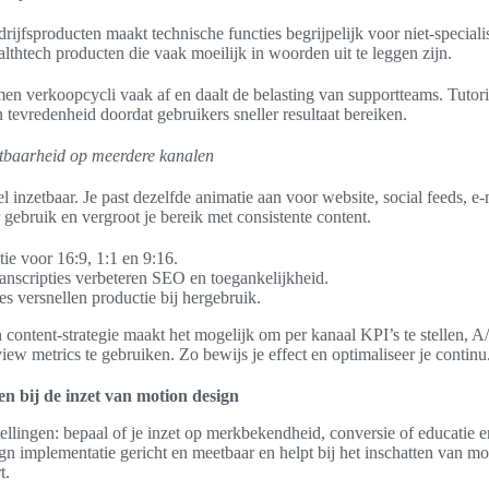
rijfsproducten maakt technische functies begrijpelijk voor niet-special
althtech producten die vaak moeilijk in woorden uit te leggen zijn.
n verkoopcycli vaak af en daalt de belasting van supportteams. Tutori
 tevredenheid doordat gebruikers sneller resultaat bereiken.
etbaarheid op meerdere kanalen
el inzetbaar. Je past dezelfde animatie aan voor website, social feeds, e-
 gebruik en vergroot je bereik met consistente content.
ie voor 16:9, 1:1 en 9:16.
ranscripties verbeteren SEO en toegankelijkheid.
s versnellen productie bij hergebruik.
ontent-strategie maakt het mogelijk om per kanaal KPI’s te stellen, A/B
ew metrics te gebruiken. Zo bewijs je effect en optimaliseer je continu
n bij de inzet van motion design
ellingen: bepaal of je inzet op merkbekendheid, conversie of educatie 
gn implementatie gericht en meetbaar en helpt bij het inschatten van mo
t.