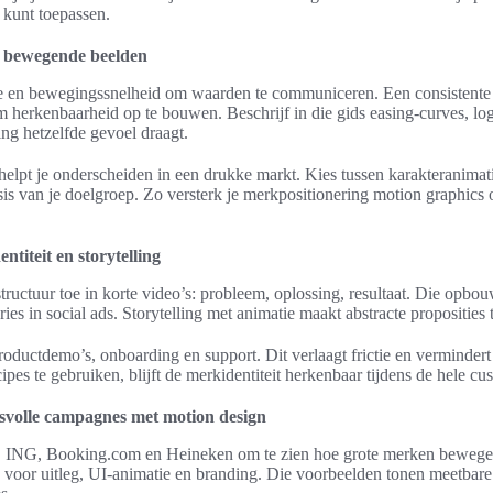
t kunt toepassen.
t bewegende beelden
ie en bewegingssnelheid om waarden te communiceren. Een consistente 
 herkenbaarheid op te bouwen. Beschrijf in die gids easing-curves, lo
ting hetzelfde gevoel draagt.
 helpt je onderscheiden in een drukke markt. Kies tussen karakteranimat
sis van je doelgroep. Zo versterk je merkpositionering motion graphics 
titeit en storytelling
tructuur toe in korte video’s: probleem, oplossing, resultaat. Die opbo
ies in social ads. Storytelling met animatie maakt abstracte proposities 
oductdemo’s, onboarding en support. Dit verlaagt frictie en verminder
ipes te gebruiken, blijft de merkidentiteit herkenbaar tijdens de hele cu
svolle campagnes met motion design
s, ING, Booking.com en Heineken om te zien hoe grote merken bewegen
voor uitleg, UI-animatie en branding. Die voorbeelden tonen meetbare 