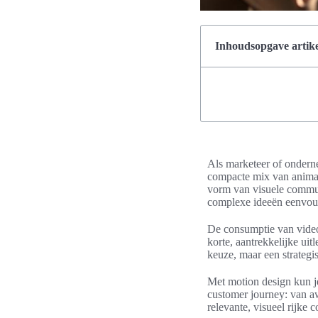
Inhoudsopgave artike
Als marketeer of ondern
compacte mix van animat
vorm van visuele communi
complexe ideeën eenvoud
De consumptie van video
korte, aantrekkelijke uit
keuze, maar een strategi
Met motion design kun je
customer journey: van a
relevante, visueel rijke 