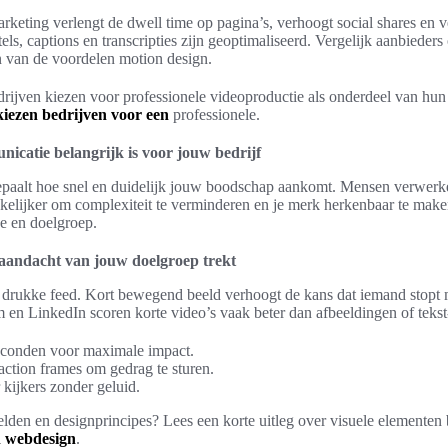
eting verlengt de dwell time op pagina’s, verhoogt social shares en v
els, captions en transcripties zijn geoptimaliseerd. Vergelijk aanbieders
n van de voordelen motion design.
ijven kiezen voor professionele videoproductie als onderdeel van hun v
iezen bedrijven voor een
professionele.
catie belangrijk is voor jouw bedrijf
paalt hoe snel en duidelijk jouw boodschap aankomt. Mensen verwerke
kelijker om complexiteit te verminderen en je merk herkenbaar te mak
ce en doelgroep.
 aandacht van jouw doelgroep trekt
 drukke feed. Kort bewegend beeld verhoogt de kans dat iemand stopt 
m en LinkedIn scoren korte video’s vaak beter dan afbeeldingen of tekst
econden voor maximale impact.
-action frames om gedrag te sturen.
 kijkers zonder geluid.
elden en designprincipes? Lees een korte uitleg over visuele elementen
n webdesign
.