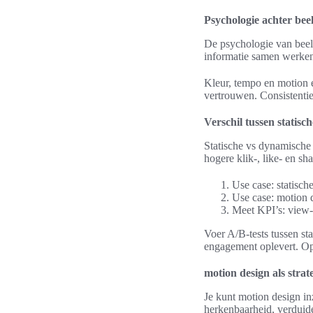
Psychologie achter bee
De psychologie van beeld
informatie samen werken 
Kleur, tempo en motion 
vertrouwen. Consistentie
Verschil tussen statis
Statische vs dynamische
hogere klik-, like- en sh
Use case: statisc
Use case: motion d
Meet KPI’s: view-t
Voer A/B-tests tussen st
engagement oplevert. Opt
motion design als stra
Je kunt motion design in
herkenbaarheid, verduidel