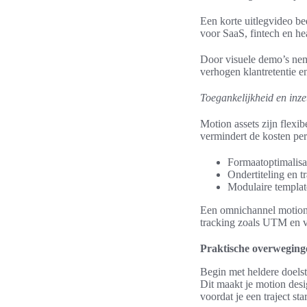
Een korte uitlegvideo bed
voor SaaS, fintech en he
Door visuele demo’s neme
verhogen klantretentie en
Toegankelijkheid en inz
Motion assets zijn flexib
vermindert de kosten per
Formaatoptimalisat
Ondertiteling en t
Modulaire template
Een omnichannel motion c
tracking zoals UTM en vi
Praktische overweginge
Begin met heldere doelst
Dit maakt je motion desi
voordat je een traject star