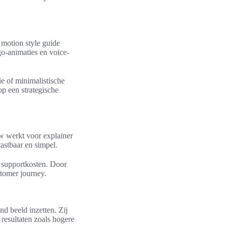
motion style guide
go-animaties en voice-
ie of minimalistische
op een strategische
uw werkt voor explainer
tastbaar en simpel.
t supportkosten. Door
stomer journey.
d beeld inzetten. Zij
resultaten zoals hogere