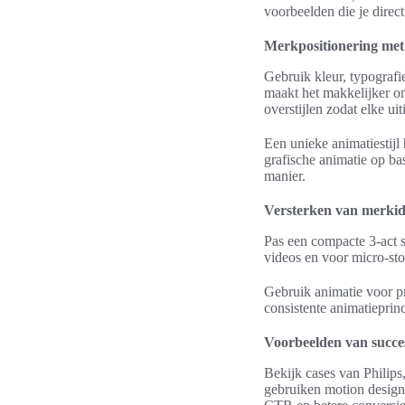
voorbeelden die je direc
Merkpositionering me
Gebruik kleur, typograf
maakt het makkelijker om
overstijlen zodat elke ui
Een unieke animatiestijl
grafische animatie op ba
manier.
Versterken van merkiden
Pas een compacte 3-act s
videos en voor micro-stor
Gebruik animatie voor pr
consistente animatieprinc
Voorbeelden van succe
Bekijk cases van Philip
gebruiken motion design 