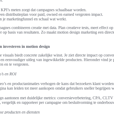
s.
 KPI’s meten zorgt dat campagnes schaalbaar worden.
n een distributieplan voor paid, owned en earned vergroten impact.
n je marketingfunnel en schaal wat werkt.
gnes combineren creatie met data. Plan creatieve tests, meet effect o
er op basis van resultaten. Zo maakt motion design marketing een direct
n investeren in motion design
visuals biedt concrete zakelijke winst. Je ziet directe impact op conve
 en eenvoudiger uitleg van ingewikkelde producten. Hieronder vind je p
n en te vergroten.
o’s en ROI
o’s en productanimaties verhogen de kans dat bezoekers klant worden.
ina kan leiden tot meer aankopen omdat gebruikers sneller begrijpen wa
gn aantonen met duidelijke metrics: conversieverbetering, CPA, CLTV 
t, vergelijk en rapporteer per campagne om besluitvorming te onderbou
xe producten en diensten