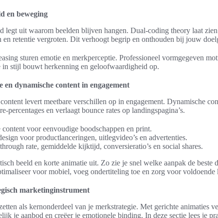
ld en beweging
 legt uit waarom beelden blijven hangen. Dual-coding theory laat zien 
en retentie vergroten. Dit verhoogt begrip en onthouden bij jouw doel
easing sturen emotie en merkperceptie. Professioneel vormgegeven mo
 in stijl bouwt herkenning en geloofwaardigheid op.
che en dynamische content in engagement
 content levert meetbare verschillen op in engagement. Dynamische con
are-percentages en verlaagt bounce rates op landingspagina’s.
he content voor eenvoudige boodschappen en print.
esign voor productlanceringen, uitlegvideo’s en advertenties.
hrough rate, gemiddelde kijktijd, conversieratio’s en social shares.
atisch beeld en korte animatie uit. Zo zie je snel welke aanpak de beste
imaliseer voor mobiel, voeg ondertiteling toe en zorg voor voldoende k
tegisch marketinginstrument
zetten als kernonderdeel van je merkstrategie. Met gerichte animaties ve
ijk je aanbod en creëer je emotionele binding. In deze sectie lees je pra