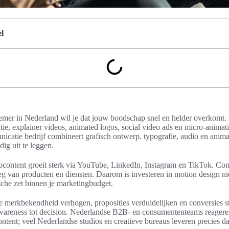
l
emer in Nederland wil je dat jouw boodschap snel en helder overkomt. 
ie, explainer videos, animated logos, social video ads en micro-anima
catie bedrijf combineert grafisch ontwerp, typografie, audio en anima
ig uit te leggen.
content groeit sterk via YouTube, LinkedIn, Instagram en TikTok. C
leg van producten en diensten. Daarom is investeren in motion design nie
sche zet binnen je marketingbudget.
 merkbekendheid verhogen, proposities verduidelijken en conversies st
wareness tot decision. Nederlandse B2B- en consumententeams reagere
content; veel Nederlandse studios en creatieve bureaus leveren precies da