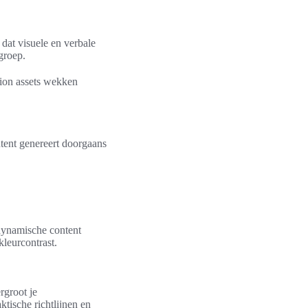
dat visuele en verbale
groep.
tion assets wekken
tent genereert doorgaans
 dynamische content
leurcontrast.
rgroot je
ktische richtlijnen en