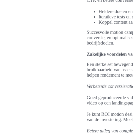
CTR en betere conversie
Heldere doelen en
Iteratieve tests e
Koppel content aa
Succesvolle motion campa
conversie, en optimalise
bedrijfsdoelen.
Zakelijke voordelen va
Een sterke set bewegende 
bruikbaarheid van assets
helpen rendement te mete
Verbeterde conversierati
Goed geproduceerde vide
video op een landingspag
Je kunt ROI motion desi
van de investering. Mee
Betere uitleg van comple