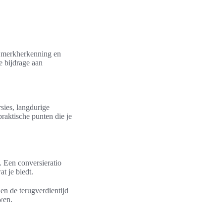
p merkherkenning en
e bijdrage aan
rsies, langdurige
raktische punten die je
 Een conversieratio
t je biedt.
en de terugverdientijd
wen.