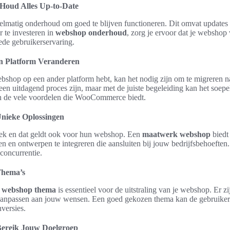
oud Alles Up-to-Date
elmatig onderhoud om goed te blijven functioneren. Dit omvat updates 
 te investeren in
webshop onderhoud
, zorg je ervoor dat je webshop v
oede gebruikerservaring.
n Platform Veranderen
bshop op een ander platform hebt, kan het nodig zijn om te migrere
en uitdagend proces zijn, maar met de juiste begeleiding kan het soepel 
van de vele voordelen die WooCommerce biedt.
nieke Oplossingen
ek en dat geldt ook voor hun webshop. Een
maatwerk webshop
biedt
ten en ontwerpen te integreren die aansluiten bij jouw bedrijfsbehoeften
concurrentie.
Thema’s
e
webshop thema
is essentieel voor de uitstraling van je webshop. Er zi
 aanpassen aan jouw wensen. Een goed gekozen thema kan de gebruiker
versies.
ereik Jouw Doelgroep