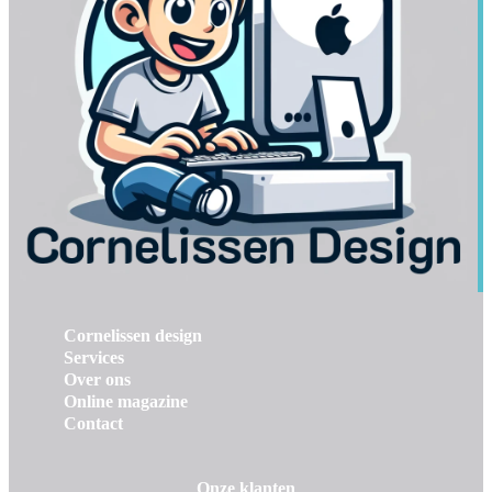
Cornelissen design
Services
Over ons
Online magazine
Contact
Onze klanten