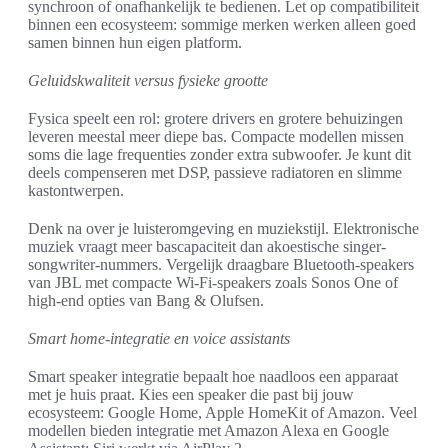
synchroon of onafhankelijk te bedienen. Let op compatibiliteit
binnen een ecosysteem: sommige merken werken alleen goed
samen binnen hun eigen platform.
Geluidskwaliteit versus fysieke grootte
Fysica speelt een rol: grotere drivers en grotere behuizingen
leveren meestal meer diepe bas. Compacte modellen missen
soms die lage frequenties zonder extra subwoofer. Je kunt dit
deels compenseren met DSP, passieve radiatoren en slimme
kastontwerpen.
Denk na over je luisteromgeving en muziekstijl. Elektronische
muziek vraagt meer bascapaciteit dan akoestische singer-
songwriter-nummers. Vergelijk draagbare Bluetooth-speakers
van JBL met compacte Wi‑Fi-speakers zoals Sonos One of
high-end opties van Bang & Olufsen.
Smart home-integratie en voice assistants
Smart speaker integratie bepaalt hoe naadloos een apparaat
met je huis praat. Kies een speaker die past bij jouw
ecosysteem: Google Home, Apple HomeKit of Amazon. Veel
modellen bieden integratie met Amazon Alexa en Google