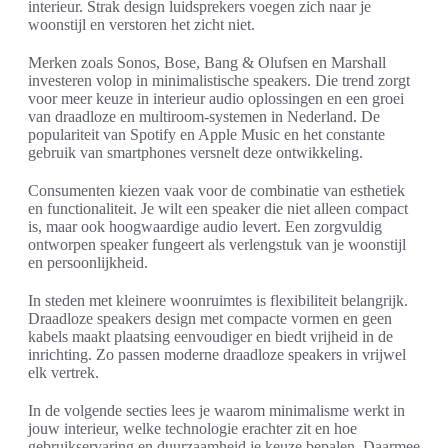
interieur. Strak design luidsprekers voegen zich naar je
woonstijl en verstoren het zicht niet.
Merken zoals Sonos, Bose, Bang & Olufsen en Marshall
investeren volop in minimalistische speakers. Die trend zorgt
voor meer keuze in interieur audio oplossingen en een groei
van draadloze en multiroom-systemen in Nederland. De
populariteit van Spotify en Apple Music en het constante
gebruik van smartphones versnelt deze ontwikkeling.
Consumenten kiezen vaak voor de combinatie van esthetiek
en functionaliteit. Je wilt een speaker die niet alleen compact
is, maar ook hoogwaardige audio levert. Een zorgvuldig
ontworpen speaker fungeert als verlengstuk van je woonstijl
en persoonlijkheid.
In steden met kleinere woonruimtes is flexibiliteit belangrijk.
Draadloze speakers design met compacte vormen en geen
kabels maakt plaatsing eenvoudiger en biedt vrijheid in de
inrichting. Zo passen moderne draadloze speakers in vrijwel
elk vertrek.
In de volgende secties lees je waarom minimalisme werkt in
jouw interieur, welke technologie erachter zit en hoe
gebruikservaring en duurzaamheid je keuze bepalen. Daarmee