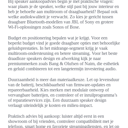
Bij speaker aankoopadvies begin je met praktische vragen:
waar plaats je de speaker, welke stijl past bij jouw interieur en
heb je behoefte aan multiroom of draagbaarheid? Bepaal ook
welke audiokwaliteit je verwacht. Zo kies je gericht tussen
draagbare Bluetooth-modellen van JBL of Sony en grotere
Wi‑Fi-oplossingen zoals Sonos of Bose.
Budget en positionering bepalen wat je krijgt. Voor een
beperkt budget vind je goede draagbare opties met behoorlijke
geluidsprestaties. In het midrange-segment krijg je vaak
multiroom-ondersteuning en betere streaming. Voor het beste
draadloze speakers design en afwerking kijk je naar
premiummerken zoals Bang & Olufsen of Naim, die esthetiek
en geluid combineren tot een langetermijn investering audio.
Duurzaamheid is meer dan materiaalkeuze. Let op levensduur
van de batterij, beschikbaarheid van firmware-updates en
repareerbaarheid. Kies merken met modulair ontwerp of
vervangbare batterijen, en controleer of er inruilprogramma’s
of reparatieservices zijn. Een duurzaam speaker design
verlaagt uiteindelijk je kosten en milieu-impact.
Praktisch advies bij aankoop: luister altijd eerst in een
showroom of bij vrienden, controleer compatibiliteit met je
telefoon, smart home en favoriete streamingdiensten, en let op