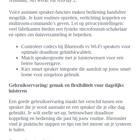
Assistant; Siri werkt via AirPlay 2.
Voice assistant speaker-functies maken bediening handsfree
mogelijk. Je kunt routines opzetten, verlichting koppelen en
multiroom-commando’s geven. Let op privacyinstellingen:
veel fabrikanten bieden een fysieke microfoonuit-schakelaar
en opties om dataverzameling te beperken.
Controleer codecs bij Bluetooth vs Wi‑Fi speakers voor
optimale draadloze geluidskwaliteit.
Match speakergrootte met je luisterwensen voor een
betere basweergave.
Kies smart speaker integratie die aansluit op jouw smart
home voor zorgeloos gebruik.
Gebruikservaring: gemak en flexibiliteit voor dagelijks
luisteren
Een goede gebruikservaring maakt het verschil tussen een
speaker die je nooit aanraakt en een speaker die je elke dag
gebruikt. Je wilt snelle set-up, betrouwbare draadloze
koppeling en bediening die past bij jouw routine. Hieronder
vind je praktische stappen en tips om het meeste uit je systeem
te halen.