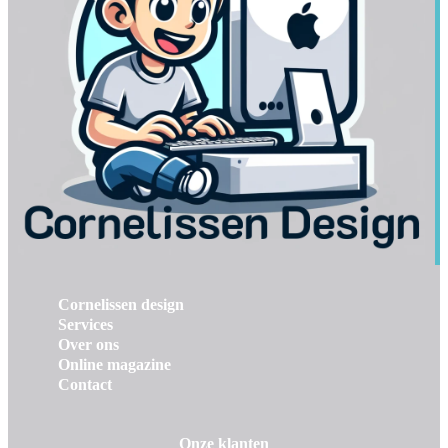
Cornelissen design
Services
Over ons
Online magazine
Contact
Onze klanten